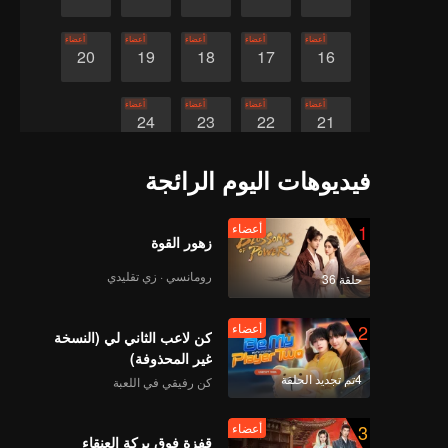
أعضاء
أعضاء
أعضاء
أعضاء
أعضاء
20
19
18
17
16
أعضاء
أعضاء
أعضاء
أعضاء
24
23
22
21
فيديوهات اليوم الرائجة
1
أعضاء
زهور القوة
رومانسي · زي تقليدي
حلقة 36
2
أعضاء
كن لاعب الثاني لي (النسخة
غير المحذوفة)
4تم تجديد الحلقة
كن رفيقي في اللعبة
3
أعضاء
قفزة فوق بركة العنقاء