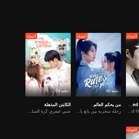
لنساء
ل
ًا
أعضاء
أعضاء
أعضاء
حلقة 40
حلقة 24
The Untamed Special Edition
من يحكم العالم
الكابتن المذهلة
Sean Xiao and Yibo Wang lead the stunning casts
رحلة سحرية بين يانغ يانغ وتشاو لو سي
صبي عبقري كرة السلة تحول فجأة إلى فتاة ووجد حبها الحقيقي
أعضاء