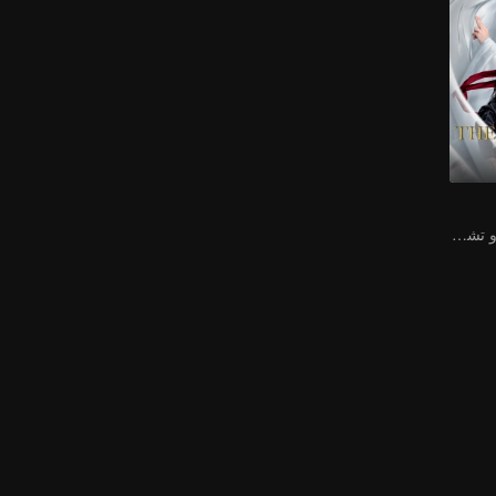
يتصدر كل من شياو تشان ووانغ يي بو التشكيلة عالية القيمة