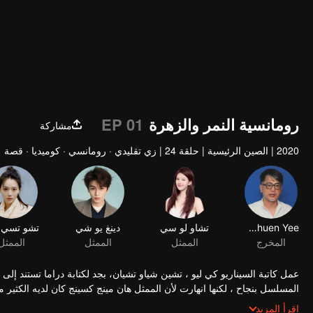
رومانسية النمر والزهرة
EP 01
مشاركة
2020
|
الصين الرئيسية
|
حلقة 24
|
زي تقليدي · رومانسي · كوميديا · قصة
Cha Chuen Yee
تشاو لو سي
دينغ يو شي
المخرج
الممثل
الممثل
الممثل
عمل كاتبة السيناريو كي ليو ، تشين شياو تشيان، بجد لكتابة دراما تستند إلى
المسلسل بنجاح ، لكنها انهارت لأن الممثل هان مينج كسينج كان لديه الكثير 
الأسئلة و الشك حول الدراما العاطفية للنص. بغضب وبالكاد تعهدت بإثبات قدر
اقرأ المزيد