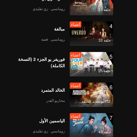
رومانسي · زي تقليدي
حلقة 21
4
أعضاء
مبالغة
رومانسي · قصة
حلقة 33
5
أعضاء
فوريفر يو الجزء 2 (النسخة
الكاملة)
حلقة 25
6
أعضاء
الخالد المتمرد
محاربو القدر
152تم تجديد الحلقة
7
أعضاء
الياسمين الأول
رومانسي · زي تقليدي
حلقة 40