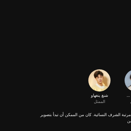
تشو تسي شين
شنغ ينغهاو
الممثل
 مرتبة الشرف النسائية. كان من الممكن أن تبدأ بتصوير
من
تها ،