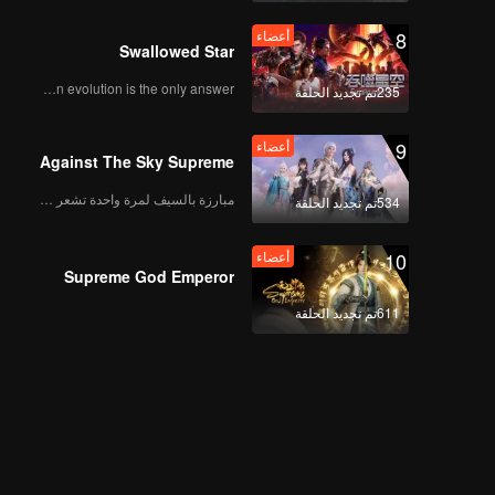
8
أعضاء
Swallowed Star
Human evolution is the only answer.
235تم تجديد الحلقة
9
أعضاء
Against The Sky Supreme
مبارزة بالسيف لمرة واحدة تشعر بالحرية
534تم تجديد الحلقة
10
أعضاء
Supreme God Emperor
611تم تجديد الحلقة