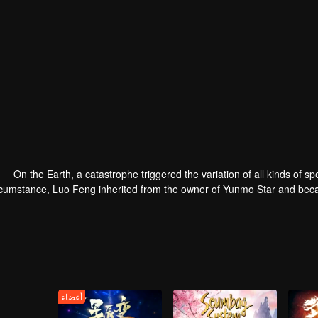
On the Earth, a catastrophe triggered the variation of all kinds of sp
rcumstance, Luo Feng inherited from the owner of Yunmo Star and becam
ing the fight against giant swallowed monster but then he took the fles
أعضاء