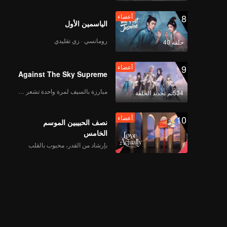
8
أعضاء
الياسمين الأول
رومانسي · زي تقليدي
حلقة 40
9
أعضاء
Against The Sky Supreme
مبارزة بالسيف لمرة واحدة تشعر بالحرية
534تم تجديد الحلقة
10
أعضاء
نصف الحبيبين الموسم
الخامس
بإرشاد من القدر، محبوب بالقلب