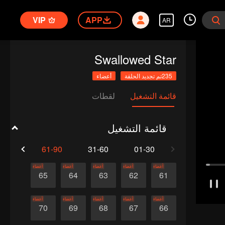
VIP
APP
AR
Swallowed Star
235تم تجديد الحلقة
أعضاء
قائمة التشغيل
لقطات
قائمة التشغيل
1-120
61-90
31-60
01-30
أعضاء
أعضاء
أعضاء
أعضاء
أعضاء
65
64
63
62
61
أعضاء
أعضاء
أعضاء
أعضاء
أعضاء
70
69
68
67
66