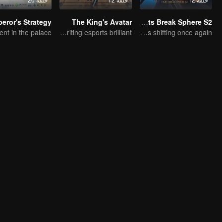
The King's Avatar
Fights Break Sphere S2
Ten years of blood writing esports brilliant
Xiao Yan come back! Everything is shifting once again ！