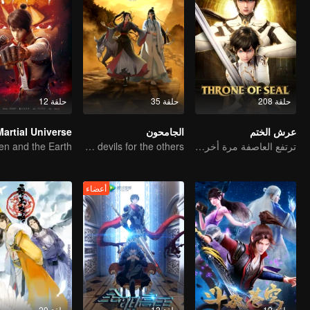
حلقة 208
حلقة 35
حلقة 12
عرش الختم
الجامحون
Martial Universe
ترتفع العاصفة مرة أخرى مع حلول العرش
The youth from clan of cultivators killed the devils for the others
أعضاء
حلقة 12
حلقة 12
حلقة 20