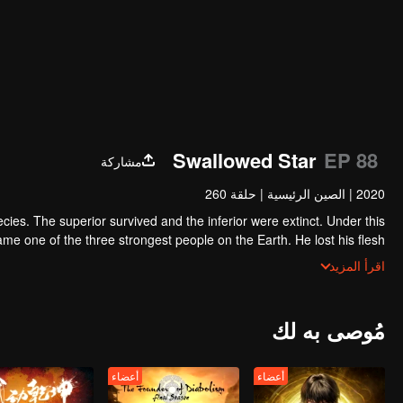
Swallowed Star
EP 88
مشاركة
2020
|
الصين الرئيسية
|
حلقة 260
ecies. The superior survived and the inferior were extinct. Under this
e one of the three strongest people on the Earth. He lost his flesh
h of the monster. In the flesh, he developed a human body. Later, he
اقرأ المزيد
stepped out of the Earth and headed to the universe.
مُوصى به لك
أعضاء
أعضاء