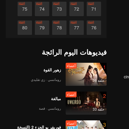
أعضاء
أعضاء
أعضاء
أعضاء
أعضاء
75
74
73
72
71
أعضاء
أعضاء
أعضاء
أعضاء
أعضاء
80
79
78
77
76
أعضاء
أعضاء
أعضاء
أعضاء
أعضاء
85
84
83
82
81
فيديوهات اليوم الرائجة
أعضاء
أعضاء
أعضاء
أعضاء
أعضاء
90
89
88
87
86
1
أعضاء
زهور القوة
ci
رومانسي · زي تقليدي
حلقة 36
dur
2
أعضاء
مبالغة
رومانسي · قصة
حلقة 33
3
أعضاء
فوريفر يو الجزء 2 (النسخة