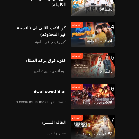
الكاملة)
حلقة 25
4
أعضاء
كن لاعب الثاني لي (النسخة
غير المحذوفة)
4تم تجديد الحلقة
كن رفيقي في اللعبة
5
أعضاء
قفزة فوق بركة العنقاء
رومانسي · زي تقليدي
حلقة 21
6
أعضاء
Swallowed Star
Human evolution is the only answer.
235تم تجديد الحلقة
7
أعضاء
الخالد المتمرد
محاربو القدر
152تم تجديد الحلقة