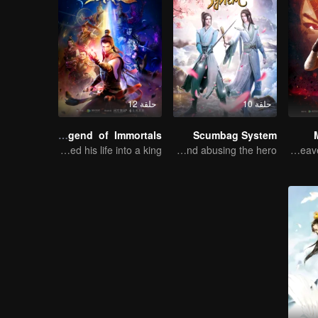
حلقة 10
حلقة 12
Legend of Immortals
Scumbag System
The boy changed his life into a king
An ordinary youth crossing as a villain into the book and abusing the hero!
Wu Zhiji, Breaking the Sky, Moving the Heaven and the Earth