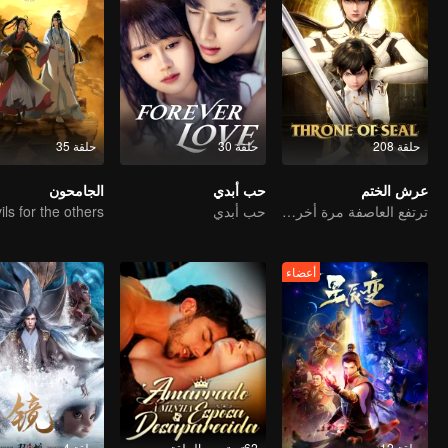
حلقة 208
حلقة 30
حلقة 35
عرش الختم
حب أبدي
الجامحون
ترتفع العاصفة مرة أخرى مع حلول العرش
حب أبدي
أعضاء
حلقة 12
62تم تجديد الحلقة
حلقة 4