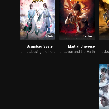
حلقة 12
حلقة 10
Scumbag System
Martial Universe
An ordinary youth crossing as a villain into the book and abusing the hero!
Wu Zhiji, Breaking the Sky, Moving the Heaven and the Earth
The youth from clan of cultivators killed the devils for the others