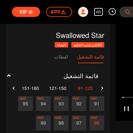
VIP
APP
AR
Swallowed Star
235تم تجديد الحلقة
أعضاء
قائمة التشغيل
لقطات
قائمة التشغيل
1-210
151-180
121-150
91-120
61-90
أعضاء
أعضاء
أعضاء
أعضاء
أعضاء
95
94
93
92
91
أعضاء
أعضاء
أعضاء
أعضاء
99
98
97
96