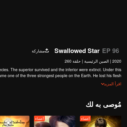
Swallowed Star
EP 96
مشاركة
2020
|
الصين الرئيسية
|
حلقة 260
ecies. The superior survived and the inferior were extinct. Under this
e one of the three strongest people on the Earth. He lost his flesh
h of the monster. In the flesh, he developed a human body. Later, he
اقرأ المزيد
stepped out of the Earth and headed to the universe.
مُوصى به لك
أعضاء
أعضاء