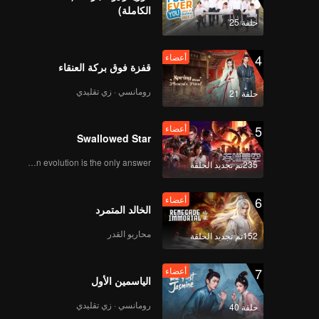
الكاملة)
أعضاء
أعضاء
حلقة 25
115
114
4
أعضاء
أعضاء
أعضاء
قفزة فوق بركة العنقاء
117
116
رومانسي · زي تقليدي
حلقة 21
أعضاء
أعضاء
119
118
5
أعضاء
Swallowed Star
أعضاء
Human evolution is the only answer.
120
235تم تجديد الحلقة
6
أعضاء
الخالد المتمرد
محاربو القدر
152تم تجديد الحلقة
7
أعضاء
الياسمين الأول
رومانسي · زي تقليدي
حلقة 40