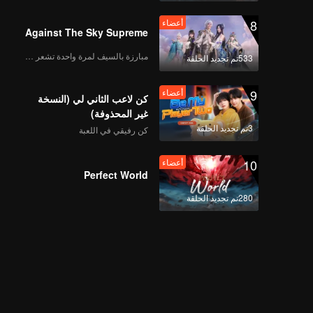
8
أعضاء
Against The Sky Supreme
مبارزة بالسيف لمرة واحدة تشعر بالحرية
533تم تجديد الحلقة
9
أعضاء
كن لاعب الثاني لي (النسخة
غير المحذوفة)
3تم تجديد الحلقة
كن رفيقي في اللعبة
10
أعضاء
Perfect World
280تم تجديد الحلقة