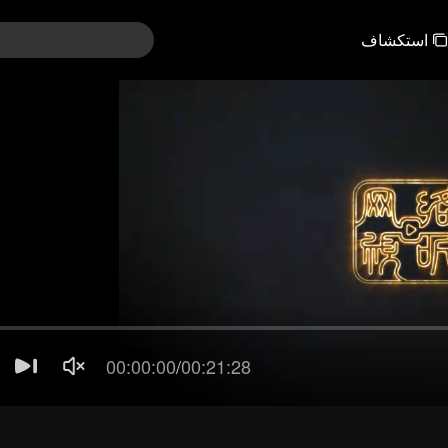
استكشاف
31-60
01-30