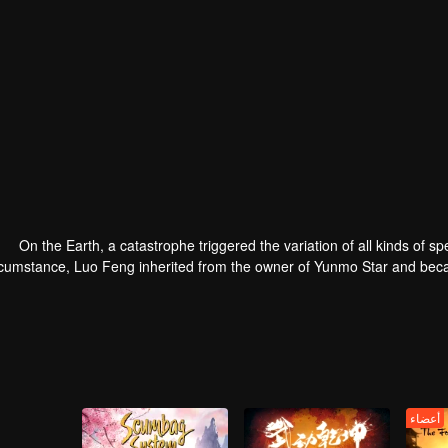
On the Earth, a catastrophe triggered the variation of all kinds of sp
rcumstance, Luo Feng inherited from the owner of Yunmo Star and becam
ing the fight against giant swallowed monster but then he took the fles
أعضاء