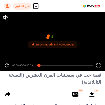
افتح التطبيق
ar
Enjoy smooth and HD episodes
00:00:00
/
00:45:39
قصة حب في سبعينيات القرن العشرين (النسخة
التايلاندية)