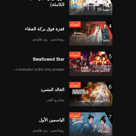
الكاملة)
حلقة 25
4
أعضاء
قفزة فوق بركة العنقاء
رومانسي · زي تقليدي
حلقة 21
5
أعضاء
Swallowed Star
Human evolution is the only answer.
235تم تجديد الحلقة
6
أعضاء
الخالد المتمرد
محاربو القدر
152تم تجديد الحلقة
7
أعضاء
الياسمين الأول
رومانسي · زي تقليدي
حلقة 40