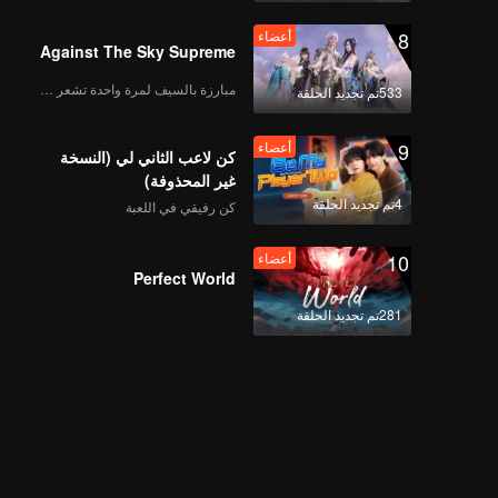
8
أعضاء
Against The Sky Supreme
مبارزة بالسيف لمرة واحدة تشعر بالحرية
533تم تجديد الحلقة
9
أعضاء
كن لاعب الثاني لي (النسخة
غير المحذوفة)
4تم تجديد الحلقة
كن رفيقي في اللعبة
10
أعضاء
Perfect World
281تم تجديد الحلقة