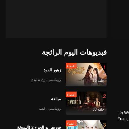
فيديوهات اليوم الرائجة
1
أعضاء
زهور القوة
رومانسي · زي تقليدي
حلقة 36
2
أعضاء
مبالغة
رومانسي · قصة
حلقة 33
Lin We
Fusu,
3
أعضاء
unfold
فوريفر يو الجزء 2 (النسخة