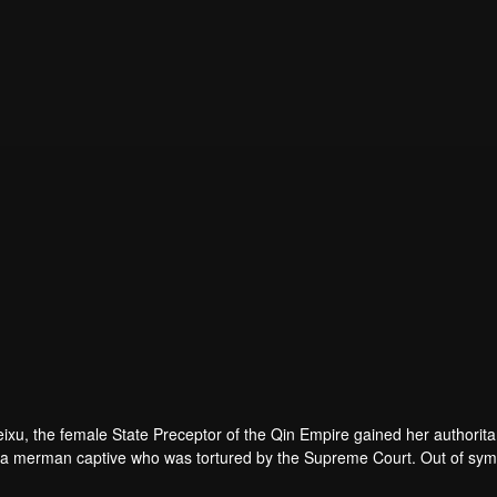
ixu, the female State Preceptor of the Qin Empire gained her authorit
 a merman captive who was tortured by the Supreme Court. Out of sym
ed a therapeutic and sweet journey. Together the couple uncovered the