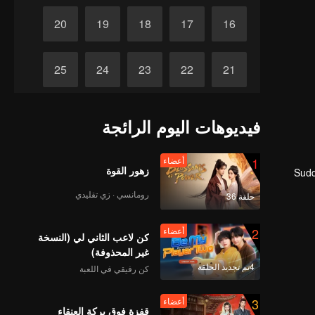
20
19
18
17
16
25
24
23
22
21
30
29
28
27
26
فيديوهات اليوم الرائجة
1
أعضاء
زهور القوة
Sudd
رومانسي · زي تقليدي
حلقة 36
2
أعضاء
كن لاعب الثاني لي (النسخة
غير المحذوفة)
4تم تجديد الحلقة
كن رفيقي في اللعبة
3
أعضاء
قفزة فوق بركة العنقاء