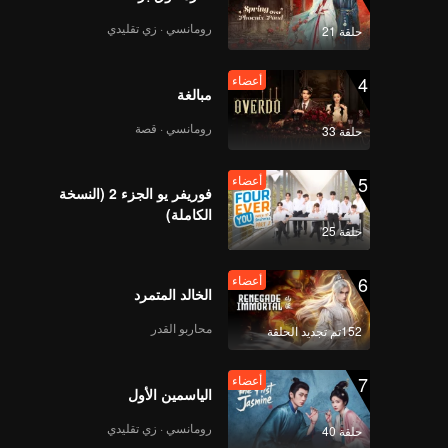
رومانسي · زي تقليدي
حلقة 21
4
أعضاء
مبالغة
رومانسي · قصة
حلقة 33
5
أعضاء
فوريفر يو الجزء 2 (النسخة
الكاملة)
حلقة 25
6
أعضاء
الخالد المتمرد
محاربو القدر
152تم تجديد الحلقة
7
أعضاء
الياسمين الأول
رومانسي · زي تقليدي
حلقة 40