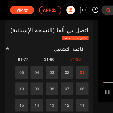
VIP
APP
AR
اتصل بي ألفا (النسخة الإسبانية)
77تم تجديد الحلقة
قائمة التشغيل
61-77
31-60
01-30
05
04
03
02
01
10
09
08
07
06
15
14
13
12
11