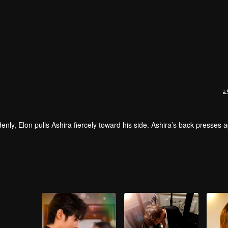
ة
enly, Elon pulls Ashira fiercely toward his side. Ashira’s back presses aga