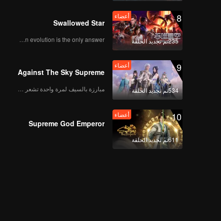
8
أعضاء
Swallowed Star
Human evolution is the only answer.
235تم تجديد الحلقة
9
أعضاء
Against The Sky Supreme
مبارزة بالسيف لمرة واحدة تشعر بالحرية
534تم تجديد الحلقة
10
أعضاء
Supreme God Emperor
611تم تجديد الحلقة