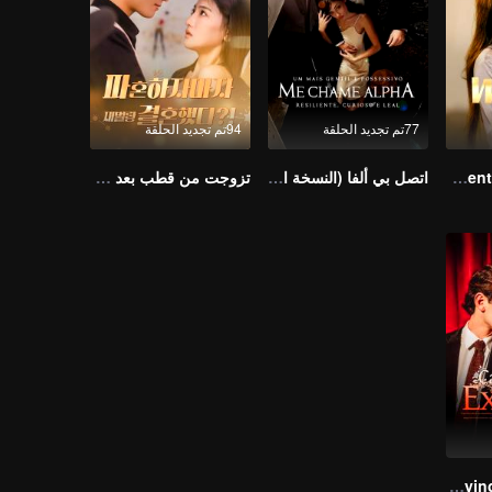
77تم تجديد الحلقة
94تم تجديد الحلقة
Resentment Across Worlds
اتصل بي ألفا (النسخة البرتغالية)
تزوجت من قطب بعد فسخ الخطوبة مباشرة؟! (النسخة الكورية)
Marrying My Ex's Uncle