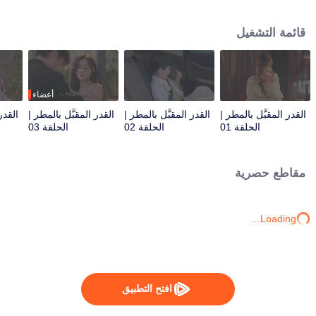
بنتائج المباريات. ولأنها تحتاج إلى دم الحبل السري لابنها، تقرر بو يان استخدام هي يو
تشين، مما يؤدي إلى زواجهما بعقد يتحول إلى حب حقيقي. ثم يكشفان عن الحقائق
قائمة التشغيل
المظلمة لماضيهما معًا.
أعضاء
القدر المقبَّل بالمطر |
القدر المقبَّل بالمطر |
القدر المقبَّل بالمطر |
القدر
الحلقة 01
الحلقة 02
الحلقة 03
مقاطع حصرية
Loading…
افتح التطبيق