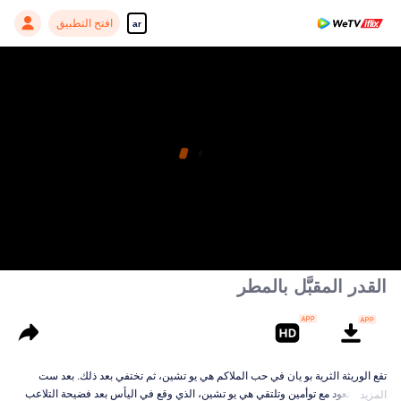
افتح التطبيق
ar
القدر المقبَّل بالمطر
تقع الوريثة الثرية بو يان في حب الملاكم هي يو تشين، ثم تختفي بعد ذلك. بعد ست
سنوات، تعود مع توأمين وتلتقي هي يو تشين، الذي وقع في اليأس بعد فضيحة التلاعب
المزيد