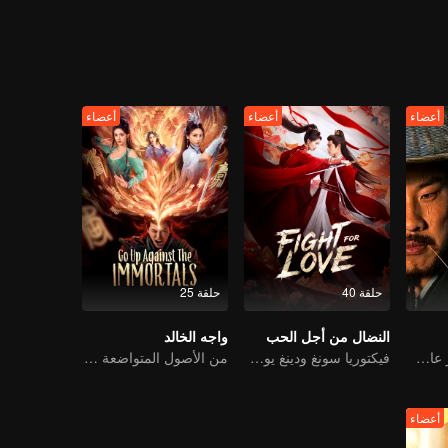
ء، سقطت على عالم البشر في غيبوبة مصابة بجروح خطيرة. أخذها أحد البائعي
نها انهارت على ظهرها. وبينما كانت تشعر بالاكتئاب واليأس، توقف رجل رقي
دجاجة".
 غير المقصودة على ما يبدو.
أعضاء
أعضاء
أعضاء
حلقة 40
حلقة 25
النضال من أجل الحب
واجه الخالد
شو تشي شينغ يثير عاصفة مضحكة في عالم القتال
فيكتوريا سونغ ودينغ يوشي تحميان وطنهما
من الأصول المتواضعة إلى القاتل الخالد: رحلة الانتقام الذي لا يلين
أعضاء