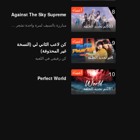
8
أعضاء
Against The Sky Supreme
مبارزة بالسيف لمرة واحدة تشعر بالحرية
533تم تجديد الحلقة
9
أعضاء
كن لاعب الثاني لي (النسخة
غير المحذوفة)
4تم تجديد الحلقة
كن رفيقي في اللعبة
10
أعضاء
Perfect World
281تم تجديد الحلقة