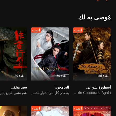
من هذا الزواج، تعرضت شن لي للهجوم وتحولت مرة أخرى إلى شكلها العنقا
أنها دجاجة سمينة، وقطف كل ريشها وعرضها للبيع في قفص.
استيقظت شن لي لتجد نفسها في هذا الموقف وشعرت بالغضب الشديد لدرجة أ
ملابس سوداء وبيضاء وحدق بها في تفكير عميق، مبتسما وقائلا: "أريد هذه ال
مُوصى به لك
وبهذه الطريقة، أصبح مصير الشخصين متشابكًا بشكل وثيق بسبب هذه التجارة
أعضاء
أعضاء
حلقة 39
حلقة 50
حلقة 30
أسطورة شن لي
الجامحون
سيد مخفي
Zhao Liying and Lin Gengxin Cooperate Again
يتصدر كل من شياو تشان ووانغ يي بو التشكيلة عالية القيمة
أعضاء
أعضاء