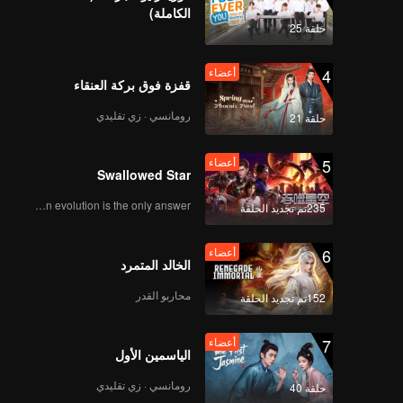
ن على
الكاملة)
ق يرتدي
حلقة 25
4
أعضاء
قفزة فوق بركة العنقاء
رومانسي · زي تقليدي
حلقة 21
5
أعضاء
Swallowed Star
Human evolution is the only answer.
235تم تجديد الحلقة
6
أعضاء
الخالد المتمرد
محاربو القدر
152تم تجديد الحلقة
7
أعضاء
الياسمين الأول
رومانسي · زي تقليدي
حلقة 40