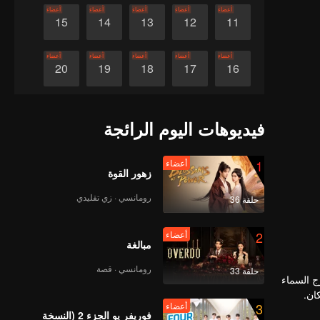
أعضاء
أعضاء
أعضاء
أعضاء
أعضاء
15
14
13
12
11
أعضاء
أعضاء
أعضاء
أعضاء
أعضاء
20
19
18
17
16
أعضاء
أعضاء
أعضاء
أعضاء
أعضاء
25
24
23
22
21
فيديوهات اليوم الرائجة
أعضاء
أعضاء
أعضاء
أعضاء
أعضاء
30
29
28
27
26
1
أعضاء
زهور القوة
رومانسي · زي تقليدي
حلقة 36
2
أعضاء
مبالغة
رومانسي · قصة
حلقة 33
ج السماء
ان.
3
أعضاء
لهروب
فوريفر يو الجزء 2 (النسخة