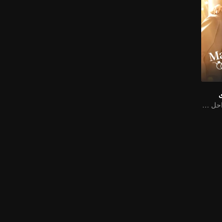
ى
الوريثة وزوجها الراحل المزدوج