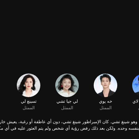
لاي
خه يوي
لي جيا تشي
تسينغ لي
الممثل
الممثل
الممثل
، وهو شينغ تشي. كان الإمبراطور شينغ تشي، دون أي عاطفة أو رغبة، يعيش خار
بنفسه وحده. ولكن بعد ذلك رفض رؤية أي شخص ولم يتم العثور عليه في أي مك
 عيد ميلادها الألف، تم ترتيب زواجها من أجل التحالف السياسي. في طريقها ل