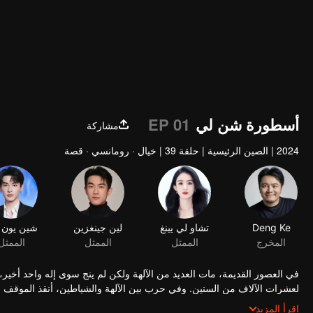
أسطورة شن لي
EP 01
مشاركة
2024
|
الصين الرئيسية
|
حلقة 39
|
خيال · رومانسي · قصة
Deng Ke
تشاو لي يينغ
لين جينغزين
شين يون 
المخرج
الممثل
الممثل
الممثل
في العصور القديمة، مات العديد من الآلهة ولكن لم ينج سوى إله واحد أخير
لعشرات الآلاف من السنين. وفي حرب بين الآلهة والشياطين، أنقذ الموقف 
بعد عدة مئات من السنين، ولدت سيدة الشياطين شن لي وفي فمها لؤلؤة. في
اقرأ المزيد