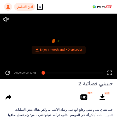
افتح التطبيق
ar
Enjoy smooth and HD episodes
00:00:00
/
00:43:05
حبيبتي فضائية 2
حب تشاي شياو تشي وفانغ لنغ على وشك الاكتمال، ولكن هناك بعض التقلبات
والمنعطفات. يُذكر أنه في الموسم الثاني، تم أخذ شياو تشي بالقوة وتم غسل دماغها
المزيد