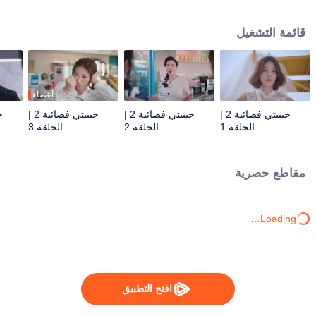
من قبل "زوجها الأصلي" في كوكب كيبتون تحت أمر الكوكب الأم في يوم زفافهما. هل
يستطيع الزوجان تخطي العقبات وإيجاد سعادة الماضي؟ القصة الجديدة، ستجلب
قائمة التشغيل
للجمهور إحساسًا بالانتعاش والمفاجأة.
أعضاء
حبيبتي فضائية 2 |
حبيبتي فضائية 2 |
حبيبتي فضائية 2 |
الحلقة 1
الحلقة 2
الحلقة 3
مقاطع حصرية
Loading…
افتح التطبيق