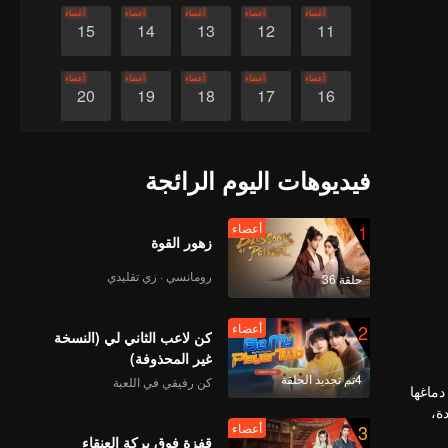
أعضاء
أعضاء
أعضاء
أعضاء
أعضاء
15
14
13
12
11
أعضاء
أعضاء
أعضاء
أعضاء
أعضاء
20
19
18
17
16
أعضاء
أعضاء
أعضاء
أعضاء
أعضاء
25
24
23
22
21
فيديوهات اليوم الرائجة
أعضاء
أعضاء
أعضاء
أعضاء
أعضاء
30
29
28
27
26
1
أعضاء
زهور القوة
رومانسي · زي تقليدي
حلقة 36
2
أعضاء
كن لاعب الثاني لي (النسخة
غير المحذوفة)
4تم تجديد الحلقة
كن رفيقي في اللعبة
دماغها
ة،
3
أعضاء
قفزة فوق بركة العنقاء