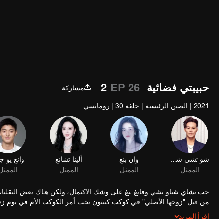
حبيبتي فضائية 2
EP 26
مشاركة
2021
|
الصين الرئيسية
|
حلقة 30
|
رومانسي
شو تشي شيان
وان بنغ
الممثل
الممثل
حب تشاي شياو تشي وفانغ لنغ على وشك الاكتمال، ولكن هناك بعض التقلبات 
من قبل "زوجها الأصلي" في كوكب كيبتون تحت أمر الكوكب الأم في يوم زفا
ستجلب للجمهور إحساسًا بالانتعاش والمفاجأة.
اقرأ المزيد