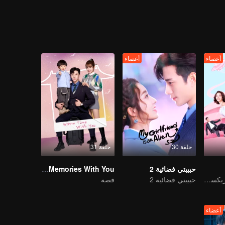
أعضاء
أعضاء
حلقة 30
حلقة 31
حبيبتي فضائية 2
My Memories With You
مدير الشركة شو زيكسيان يلتقي بفتاة من الفضاء
حبيبتي فضائية 2
قصة
أعضاء