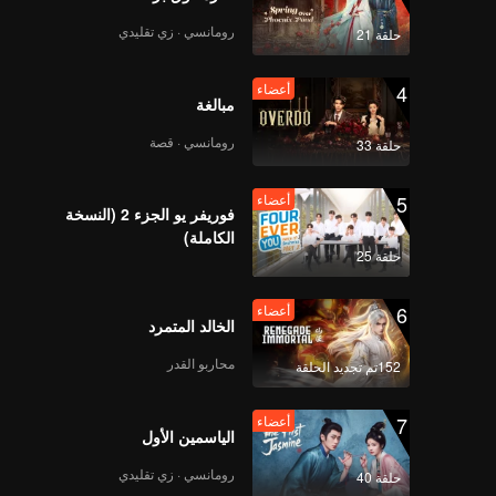
رومانسي · زي تقليدي
حلقة 21
4
أعضاء
مبالغة
رومانسي · قصة
حلقة 33
5
أعضاء
فوريفر يو الجزء 2 (النسخة
الكاملة)
حلقة 25
6
أعضاء
الخالد المتمرد
محاربو القدر
152تم تجديد الحلقة
7
أعضاء
الياسمين الأول
رومانسي · زي تقليدي
حلقة 40