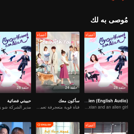
مُوصى به لك
أعضاء
أعضاء
حلقة 28
حلقة 24
حلقة 28
My Girlfriend is an Alien (English Audio)
سأكون معك
حبيبتي فضائية
The encounter between overbearing boss Xu Zhixian and an alien girl
فتاة قوية متعجرفة تعمل كمديرة تقع في الحب
أعضاء