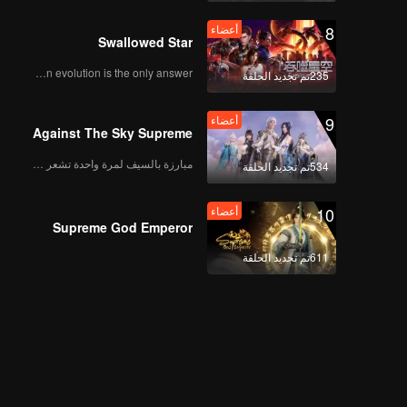
8
أعضاء
Swallowed Star
Human evolution is the only answer.
235تم تجديد الحلقة
9
أعضاء
Against The Sky Supreme
مبارزة بالسيف لمرة واحدة تشعر بالحرية
534تم تجديد الحلقة
10
أعضاء
Supreme God Emperor
611تم تجديد الحلقة