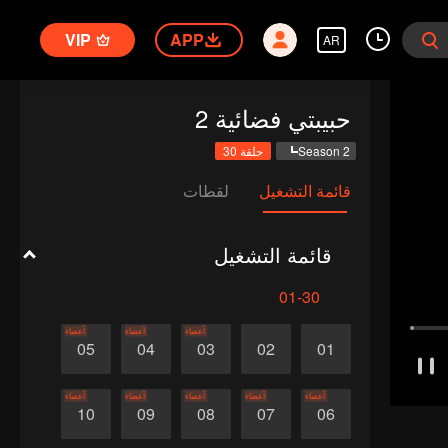
VIP
APP
AR
حبيبتي فضائية 2
Season 2
حلقة 30
قائمة التشغيل
لقطات
قائمة التشغيل
01-30
أعضاء
أعضاء
أعضاء
05
04
03
02
01
أعضاء
أعضاء
أعضاء
أعضاء
أعضاء
10
09
08
07
06