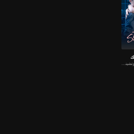
ك
يلاحق شيوي كاي وتشينغ شياو الأحلام بحماس