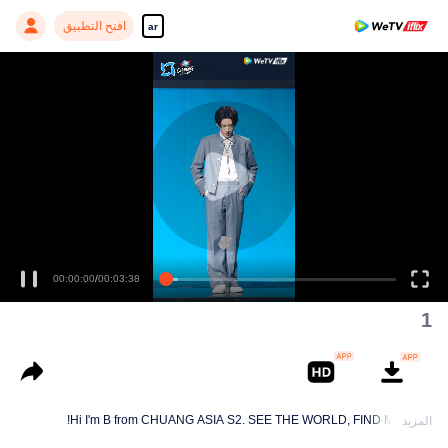
افتح التطبيق
ar
00:00:00
/
00:03:38
1
Hi I'm B from CHUANG ASIA S2. SEE THE WORLD, FIND MYSELF!
المزيد