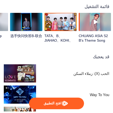
قائمة التشغيل
p
选手快问快答B-联合
TATA、B、
CHUANG ASIA S2
JIAHAO、KOHI、
B's Theme Song
DUYOpen the red
Focus Cam
envelopes in the
New Year! Let's
قد يعجبك
witness the luck
together!
الحب (X): زملاء السكن
Way To You
افتح التطبيق