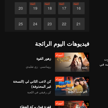
أعضاء
أعضاء
أعضاء
أعضاء
20
19
18
17
16
25
24
23
22
21
30
29
28
27
26
فيديوهات اليوم الرائجة
1
أعضاء
زهور القوة
وت
مه في
رومانسي · زي تقليدي
حلقة 36
2
أعضاء
كن لاعب الثاني لي (النسخة
غير المحذوفة)
4تم تجديد الحلقة
كن رفيقي في اللعبة
3
أعضاء
قفزة فوق بركة العنقاء