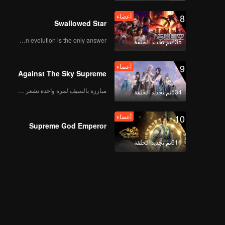
8
أعضاء
Swallowed Star
Human evolution is the only answer.
235تم تجديد الحلقة
9
أعضاء
Against The Sky Supreme
مبارزة بالسيف لمرة واحدة تشعر بالحرية
534تم تجديد الحلقة
10
أعضاء
Supreme God Emperor
611تم تجديد الحلقة