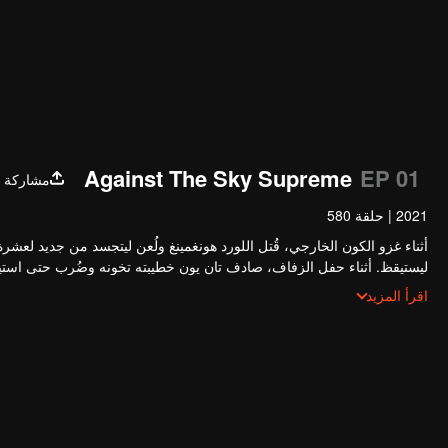
Against The Sky Supreme
EP 01
مشاركة
2021
|
حلقة 580
أثناء غزو الكون الخارجي، قُتل اللورد هونغمينغ ولُعن ليتجسد من جديد لعشرة
ليستيقظ. أثناء حفل الزفاف، صادف تان يون خطيبته تخونه وضُرب حتى استيق
الزراعة. انتقم تان يون لموت عائلته ووحد القارة بأكملها.
اقرأ المزيد