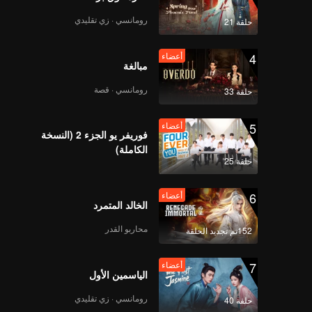
رومانسي · زي تقليدي
حلقة 21
4
أعضاء
مبالغة
رومانسي · قصة
حلقة 33
5
أعضاء
فوريفر يو الجزء 2 (النسخة
الكاملة)
حلقة 25
6
أعضاء
الخالد المتمرد
محاربو القدر
152تم تجديد الحلقة
7
أعضاء
الياسمين الأول
رومانسي · زي تقليدي
حلقة 40