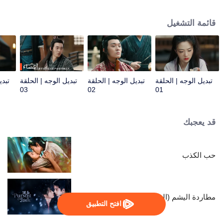
زعيمة معقل قطاع الطرق وتتزوج تشو يان، رئيسها المتخفي من مكتب سو تشنغ،
كزوجها القسري، بهدف كشف المؤامرة.
قائمة التشغيل
أعضاء
تبديل الوجه | الحلقة
تبديل الوجه | الحلقة
تبديل الوجه | الحلقة
تبدي
03
02
01
قد يعجبك
حب الكذب
مطاردة اليشم (النسخة الإنجليزية)
افتح التطبيق