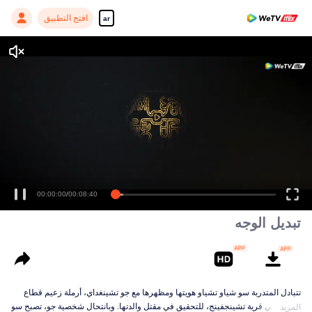
افتح التطبيق
ar
00:00:00
/
00:08:40
تبديل الوجه
تتبادل المتدربة سو شياو تشياو هويتها ومظهرها مع جو تشينغداي، أرملة زعيم قطاع
الطرق في قرية تشينجفينج، للتحقيق في مقتل والدتها. وبانتحال شخصية جو، تصبح سو
المزيد