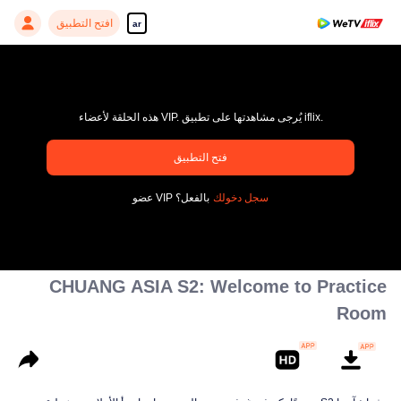
افتح التطبيق
ar
هذه الحلقة لأعضاء VIP. يُرجى مشاهدتها على تطبيق iflix.
فتح التطبيق
pay limit
سجل دخولك
عضو VIP بالفعل؟
رمز خاطئ: 70013083.-1-f5bb11299537275c36dacefd67c3fd28
00:00:00
/
00:00:00
CHUANG ASIA S2: Welcome to Practice
Room