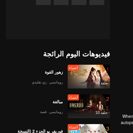
فيديوهات اليوم الرائجة
1
أعضاء
زهور القوة
رومانسي · زي تقليدي
حلقة 36
2
أعضاء
مبالغة
رومانسي · قصة
حلقة 33
When 
autops
3
أعضاء
فوريفر يو الجزء 2 (النسخة