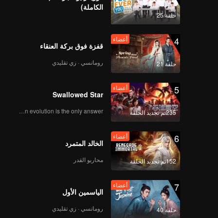
الكاملة)
حلقة 25
This 
4
أعضاء
audien
قفزة فوق بركة العنقاء
رومانسي · زي تقليدي
حلقة 21
5
أعضاء
Swallowed Star
Human evolution is the only answer.
235تم تجديد الحلقة
6
أعضاء
الخالد المتمرد
محاربو القدر
152تم تجديد الحلقة
7
أعضاء
الياسمين الأول
رومانسي · زي تقليدي
حلقة 40