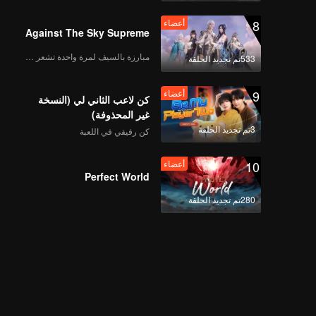
8
أعضاء
Against The Sky Supreme
مبارزة بالسيف لمرة واحدة تشعر بالحرية
533تم تجديد الحلقة
9
أعضاء
كن لاعب الثاني لي (النسخة
غير المحذوفة)
3تم تجديد الحلقة
كن رفيقي في اللعبة
10
أعضاء
Perfect World
280تم تجديد الحلقة