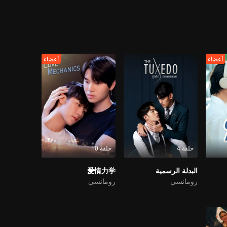
Answering these two questions is as importa
From ha
is a suspenseful crime series that tells a bond between two men through 
ce fall head over heels for the chemistry between two lead characters w
the questions that linger afterw
أعضاء
أعضاء
حلقة 4
حلقة 10
البدلة الرسمية
爱情力学
رومانسي
رومانسي