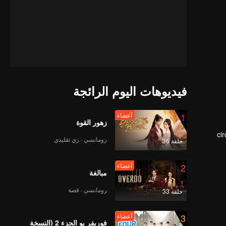
فيديوهات اليوم الرائجة
1
أعضاء
زهور القوة
ci
رومانسي · زي تقليدي
حلقة 36
dur
2
أعضاء
مبالغة
رومانسي · قصة
حلقة 33
3
أعضاء
فوريفر يو الجزء 2 (النسخة