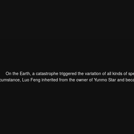
On the Earth, a catastrophe triggered the variation of all kinds of sp
rcumstance, Luo Feng inherited from the owner of Yunmo Star and becam
ing the fight against giant swallowed monster but then he took the fles