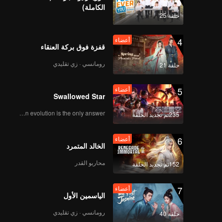
الكاملة)
حلقة 25
4
أعضاء
قفزة فوق بركة العنقاء
رومانسي · زي تقليدي
حلقة 21
5
أعضاء
Swallowed Star
Human evolution is the only answer.
235تم تجديد الحلقة
6
أعضاء
الخالد المتمرد
محاربو القدر
152تم تجديد الحلقة
7
أعضاء
الياسمين الأول
رومانسي · زي تقليدي
حلقة 40