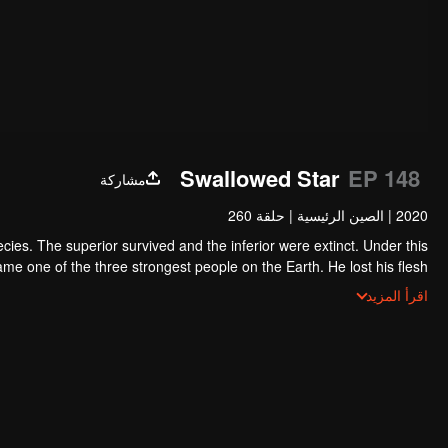
Swallowed Star
EP 148
مشاركة
2020
|
الصين الرئيسية
|
حلقة 260
ecies. The superior survived and the inferior were extinct. Under this
e one of the three strongest people on the Earth. He lost his flesh
h of the monster. In the flesh, he developed a human body. Later, he
اقرأ المزيد
stepped out of the Earth and headed to the universe.