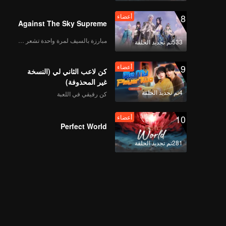
8
أعضاء
Against The Sky Supreme
مبارزة بالسيف لمرة واحدة تشعر بالحرية
533تم تجديد الحلقة
9
أعضاء
كن لاعب الثاني لي (النسخة
غير المحذوفة)
4تم تجديد الحلقة
كن رفيقي في اللعبة
10
أعضاء
Perfect World
281تم تجديد الحلقة