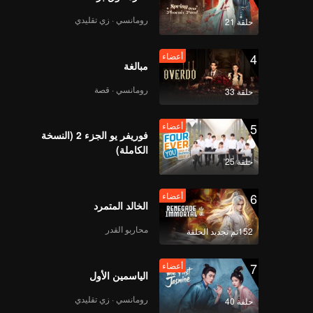
رومانسي · زي تقليدي
حلقة 21
4
أعضاء
مبالغة
رومانسي · قصة
حلقة 33
5
أعضاء
فوريفر يو الجزء 2 (النسخة
الكاملة)
حلقة 25
6
أعضاء
الخالد المتمرد
محاربو القدر
152تم تجديد الحلقة
7
أعضاء
الياسمين الأول
رومانسي · زي تقليدي
حلقة 40