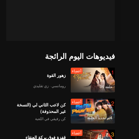
فيديوهات اليوم الرائجة
1
أعضاء
زهور القوة
رومانسي · زي تقليدي
حلقة 36
2
أعضاء
كن لاعب الثاني لي (النسخة
غير المحذوفة)
4تم تجديد الحلقة
كن رفيقي في اللعبة
3
أعضاء
قفزة فوق بركة العنقاء