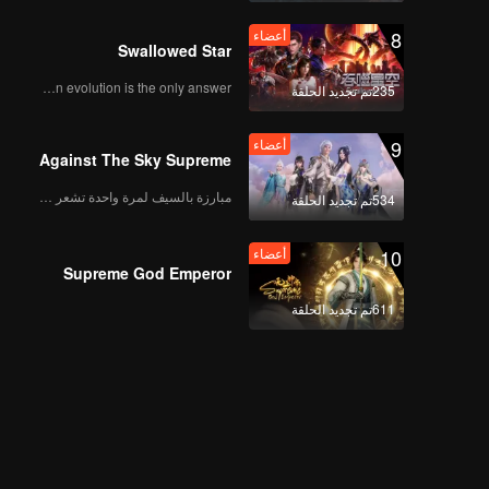
8
أعضاء
Swallowed Star
Human evolution is the only answer.
235تم تجديد الحلقة
9
أعضاء
Against The Sky Supreme
مبارزة بالسيف لمرة واحدة تشعر بالحرية
534تم تجديد الحلقة
10
أعضاء
Supreme God Emperor
611تم تجديد الحلقة