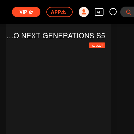
VIP
APP
AR
BORUTO: NARUTO NEXT GENERATIONS S5
المعاينة