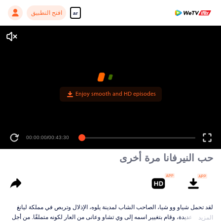
افتح التطبيق
ar
Enjoy smooth and HD episodes
00:00:00
/
00:43:30
حب النيرفانا مرة أخرى
لقد تحمل شياو وو شيا، الصاحب الشاب لمدينة يلوه، الإذلال وتربص في مملكة ليانغ
لسنوات عديدة، وقام بتغيير اسمه إلى وي تشاو وعانى من العار لكونه متملقًا. من أجل
المزيد