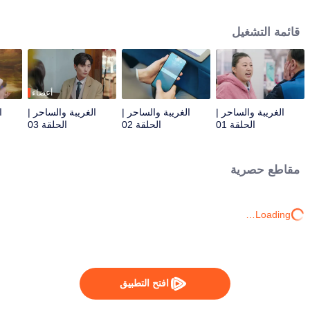
الفندق ورئيسها المباشر. وبينما يتعاملان مع نزلاء غريبي الأطوار ومعاناة الفندق، تقع
خلافات بين يي ران وشياو موتشينغ، لكنهما تتقاربان تدريجيًا رغم اختلافاتهما.
قائمة التشغيل
أعضاء
الغريبة والساحر |
الغريبة والساحر |
الغريبة والساحر |
ا
الحلقة 01
الحلقة 02
الحلقة 03
مقاطع حصرية
Loading…
افتح التطبيق