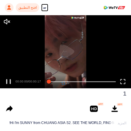
افتح التطبيق
ar
00:00:00
/
00:00:17
1
Hi I'm SUNNY from CHUANG ASIA S2. SEE THE WORLD, FIND MYSELF!
المزيد