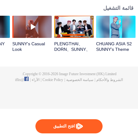
قائمة التشغيل
NY
SUNNY's Casual
PLENGTHAI、
CHUANG ASIA S2
Look
DORN、SUNNY、
SUNNY's Theme
PEANUT、
Song Focus Cam
SICHENOpen the
red envelopes in
the New Year! Let's
Copyright © 2016-
2026
Image Future Investment (HK) Limited.
witness the luck
الشروط والأحكام
|
سياسة الخصوصية
|
Cookie Policy
|
الآراء
|
@
iflix
together!
افتح التطبيق