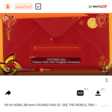
افتح التطبيق
ar
(CHUANG Aisa
Chinese New Year Hongbao Giveaway)
00:00:00
/
00:02:49
1
Hi I'm HONG JIN from CHUANG ASIA S2. SEE THE WORLD, FIND MYSELF!
المزيد