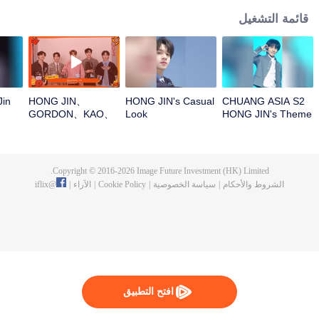
قائمة التشغيل
Jin
HONG JIN、
HONG JIN's Casual
CHUANG ASIA S2
GORDON、KAO、
Look
HONG JIN's Theme
NINJA、PRAYOpen
Song Focus Cam
the red envelopes
in the New Year!
Let's witness the
Copyright © 2016-
2026
Image Future Investment (HK) Limited.
luck together!
الشروط والأحكام
|
سياسة الخصوصية
|
Cookie Policy
|
الآراء
|
@
iflix
افتح التطبيق