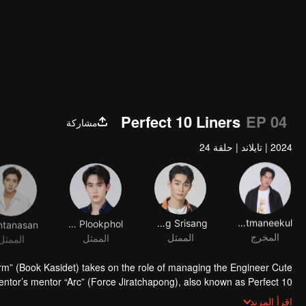
Perfect 10 Liners
EP 04
مشاركة
2024
|
تايلاند
|
حلقة 24
Kasidet Plookphol
Jiratchapong Srisang
New Siwaj Sawatmaneekul
المخرج
الممثل
الممثل
الممثل
“Arm” (Book Kasidet) takes on the role of managing the Engineer Cute
entor’s mentor “Arc” (Force Jiratchapong), also known as Perfect 10
ark, but Perfect 10 Mysterious “Yotha” (Perth Tanapon), Arm’s peer
اقرأ المزيد