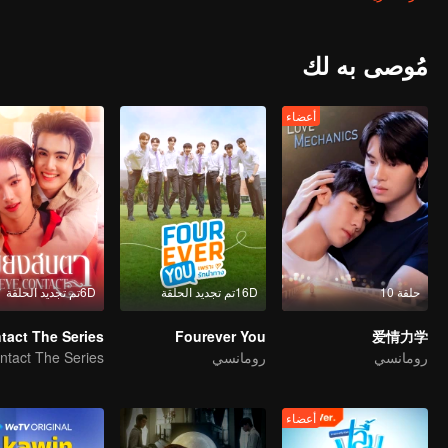
Mark Jirunthanin) is a peer mentee of Yotha who has no time to take
o Yotha’s younger brother “Faifa” (Junior Panachai) steps in instead!
مُوصى به لك
أعضاء
حلقة 10
16Dتم تجديد الحلقة
6Dتم تجديد الحلقة
Fourever You
爱情力学
رومانسي
رومانسي
أعضاء