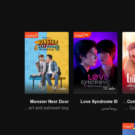
ee, volunteers to be his roommate. Lastly, Perfect 10 Piteous “Wine” (
care of him, s
أعضاء
المعاينة
حلقة 12
حلقة 12
Monster Next Door
Love Syndrome III
Eye Contact The Series
Eye Contact The Series
رومانسي
The perfect love of an introvert and extrovert boy
أعضاء