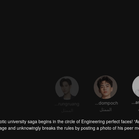
Jiruntanin Trairattanayon
Panachai Sriariyarungruang
Pongsapak Oudompoch
Tanapon Sukumpantanasan
الممثل
الممثل
الممثل
tic university saga begins in the circle of Engineering perfect faces! 
age and unknowingly breaks the rules by posting a photo of his peer m
s. Meanwhile, “Gun” (Santa Pongsapak) has problems sleeping in the d