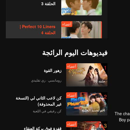
الحلقة 3
أعضاء
Perfect 10 Liners |
الحلقة 4
فيديوهات اليوم الرائجة
أعضاء
Perfect 10 Liners |
الحلقة 5
1
أعضاء
زهور القوة
رومانسي · زي تقليدي
حلقة 36
أعضاء
Perfect 10 Liners |
الحلقة 6
2
أعضاء
كن لاعب الثاني لي (النسخة
غير المحذوفة)
4تم تجديد الحلقة
كن رفيقي في اللعبة
أعضاء
Perfect 10 Liners |
The chao
Boy p
الحلقة 7
3
أعضاء
Ferociou
قفزة فوق بركة العنقاء