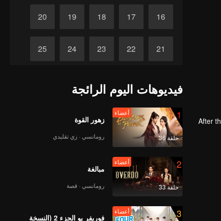
20
19
18
17
16
25
24
23
22
21
30
29
28
27
26
فيديوهات اليوم الرائجة
1
أعضاء
زهور القوة
After t
رومانسي · زي تقليدي
حلقة 36
2
أعضاء
مبالغة
رومانسي · قصة
حلقة 33
3
أعضاء
فوريفر يو الجزء 2 (النسخة