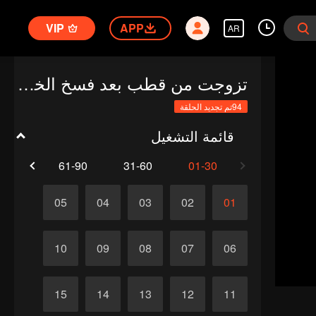
VIP
APP
AR
تزوجت من قطب بعد فسخ الخطوبة مباشرة؟! (النسخة الكورية)
94تم تجديد الحلقة
قائمة التشغيل
1-94
61-90
31-60
01-30
05
04
03
02
01
10
09
08
07
06
15
14
13
12
11