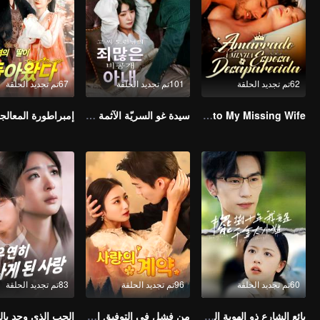
62تم تجديد الحلقة
101تم تجديد الحلقة
67تم تجديد الحلقة
Bound to My Missing Wife
سيدة غو السريّة الآثمة (النسخة الكورية)
60تم تجديد الحلقة
96تم تجديد الحلقة
83تم تجديد الحلقة
بائع الشارع ذو الهوية السرية (نسخة TCN)
من فشل في التوفيق إلى زواج مفاجئ: قصة مليارديري (النسخة الكورية)