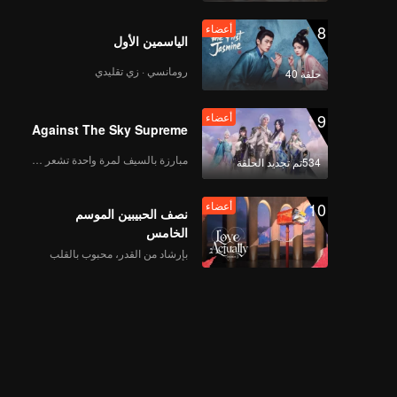
8
أعضاء
الياسمين الأول
رومانسي · زي تقليدي
حلقة 40
9
أعضاء
Against The Sky Supreme
مبارزة بالسيف لمرة واحدة تشعر بالحرية
534تم تجديد الحلقة
10
أعضاء
نصف الحبيبين الموسم
الخامس
بإرشاد من القدر، محبوب بالقلب