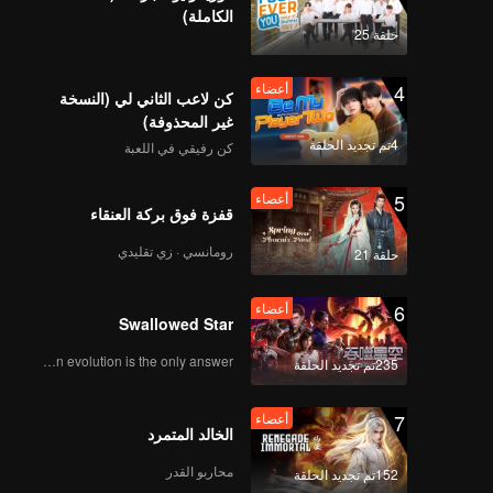
الكاملة)
حلقة 25
4
أعضاء
كن لاعب الثاني لي (النسخة
غير المحذوفة)
4تم تجديد الحلقة
كن رفيقي في اللعبة
5
أعضاء
قفزة فوق بركة العنقاء
رومانسي · زي تقليدي
حلقة 21
6
أعضاء
Swallowed Star
Human evolution is the only answer.
235تم تجديد الحلقة
7
أعضاء
الخالد المتمرد
محاربو القدر
152تم تجديد الحلقة