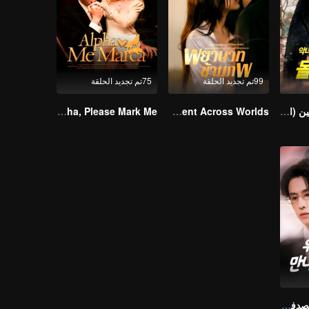
99تم تجديد الحلقة
75تم تجديد الحلقة
إمبراطورة المعالجين (النسخة الكورية)
Resentment Across Worlds
Alpha, Please Mark Me
الحب الذي وجد بالصدفة (النسخة الكورية)