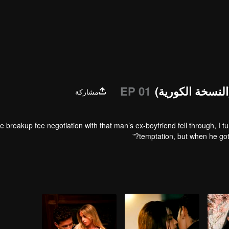
نسخة الكورية)
EP 01
مشاركة
he breakup fee negotiation with that man’s ex-boyfriend fell through, I 
temptation, but when he got