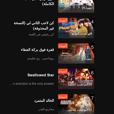
الكاملة)
传-846156971424
حلقة 25
4
أعضاء
كن لاعب الثاني لي (النسخة
غير المحذوفة)
4تم تجديد الحلقة
كن رفيقي في اللعبة
5
أعضاء
قفزة فوق بركة العنقاء
رومانسي · زي تقليدي
حلقة 21
6
أعضاء
Swallowed Star
Human evolution is the only answer.
235تم تجديد الحلقة
7
أعضاء
الخالد المتمرد
محاربو القدر
152تم تجديد الحلقة