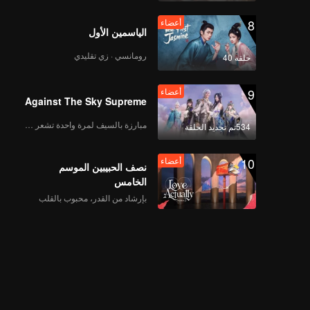
8
أعضاء
الياسمين الأول
رومانسي · زي تقليدي
حلقة 40
9
أعضاء
Against The Sky Supreme
مبارزة بالسيف لمرة واحدة تشعر بالحرية
534تم تجديد الحلقة
10
أعضاء
نصف الحبيبين الموسم
الخامس
بإرشاد من القدر، محبوب بالقلب