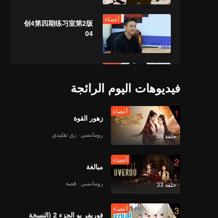
أعضاء
创4第四期练习室第2版
04
أعضاء
介质id上
传-841767546752
فيديوهات اليوم الرائجة
1
أعضاء
أعضاء
زهور القوة
创4第六期练习室有花无
唱第一版06
رومانسي · زي تقليدي
حلقة 36
2
أعضاء
أعضاء
مبالغة
介质id上
传-844875484280
رومانسي · قصة
حلقة 33
3
أعضاء
أعضاء
فوريفر يو الجزء 2 (النسخة
介质id上