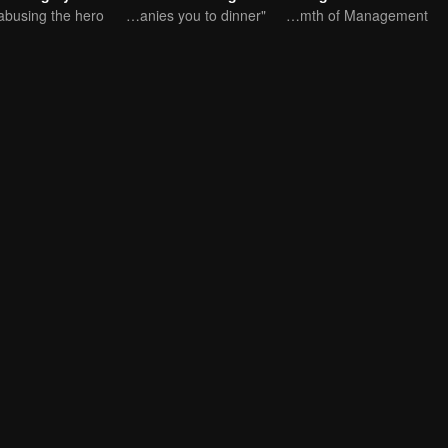
"Hormone" accompanies you to dinner
Huang Bo and Song Zuer Zhang Yuankun's Warmth of Management