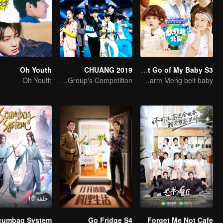
Oh Youth
CHUANG 2019
Let Go of My Baby S3
Oh Youth
China Top Men Group's Competition
Chen Xuedong, Johnny Huang and Jackson Wang warm Meng belt baby
حلقة 10
cumbag System
Go Fridge S4
Forget Me Not Cafe