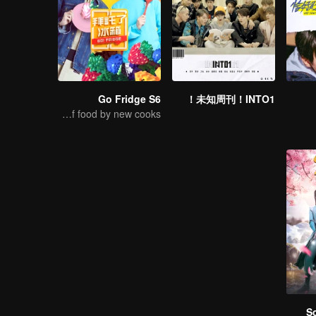
Go Fridge S6
未知周刊！INTO1！
Let's start the recreation of food by new cooks!
S