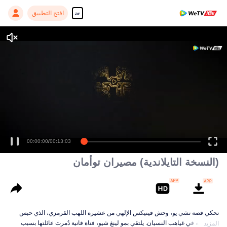
افتح التطبيق
ar
00:00:00
/
00:13:03
(النسخة التايلاندية) مصيران توأمان
تحكي قصة تشي يو، وحش فينيكس الإلهي من عشيرة اللهب القرمزي، الذي حبس
قلبه وحبه في غياهب النسيان. يلتقي بمو لينغ شيو، فتاة فانية دُمرت عائلتها بسبب
المزيد