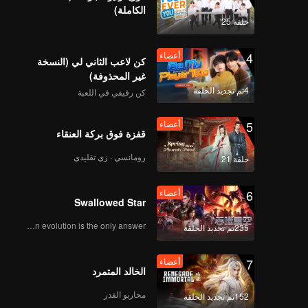
Vitalities
الكاملة)
حلقة 25
4
أعضاء
كن لاعب الثاني لي (النسخة
غير المحذوفة)
4تم تجديد الحلقة
كن رفيقي في اللعبة
5
أعضاء
قفزة فوق بركة العنقاء
رومانسي · زي تقليدي
حلقة 21
6
أعضاء
Swallowed Star
Human evolution is the only answer.
235تم تجديد الحلقة
7
أعضاء
الخالد المتمرد
محاربو القدر
152تم تجديد الحلقة