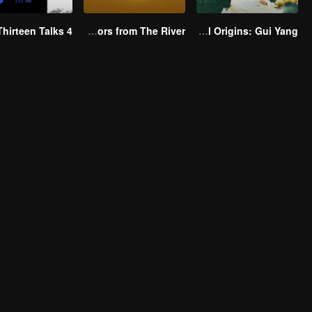
Thirteen Talks 4
Flavors from The River
Flavorful Origins: Gui Yang