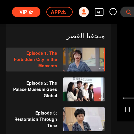
VIP
APP
AR
متحفنا القصر
Episode 1: The
Forbidden City in the
Moments
Episode 2: The
Palace Museum Goes
Global
Episode 3:
Restoration Through
Time