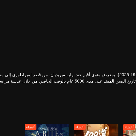
في عام 2025، احتفل متحف القصر بالذكرى المئوية لتأسيسه (10 أكتوبر 1925-2025)، بمعرض مئوي أقيم عند بوابة ميريديان. من قصر إمبراط
أصبحت المدينة المحرمة التي يبلغ عمرها 605 أعوام تراثًا ثقافيًا عالميًا يربط تاريخ الصين الممتد على مدى 5000 عام بالوقت الحاضر. م
لاستكشاف التي استمرت قرنًا من الزمان لمتحف القصر
أعضاء
أعضاء
أعضاء