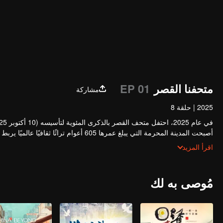
متحفنا القصر
EP 01
مشاركة
2025
|
حلقة 8
أنباء شينخوا تشانغ يانغ، يستكشف هذا الفيلم الوثائقي بعمق ويوثق رحلة ا
اقرأ المزيد
مُوصى به لك