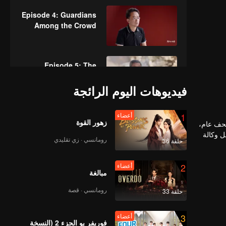
Episode 4: Guardians
Among the Crowd
Episode 5: The
Palace Museum That
Tells Stories
فيديوهات اليوم الرائجة
1
أعضاء
Episode 6: The
زهور القوة
وري إلى متحف عام،
Answer of a Garden
ن خلال عدسة مراسل وكالة
رومانسي · زي تقليدي
حلقة 36
2
أعضاء
Episode 7: The
مبالغة
Breathing Museum
رومانسي · قصة
حلقة 33
نهاية
3
أعضاء
Episode 8: Various
فوريفر يو الجزء 2 (النسخة