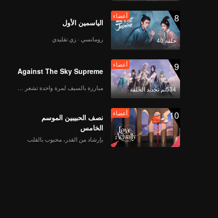
8
أعضاء
الياسمين الأول
رومانسي · زي تقليدي
حلقة 40
9
أعضاء
Against The Sky Supreme
مبارزة بالسيف لمرة واحدة تشعر بالحرية
534تم تجديد الحلقة
10
أعضاء
نصف الحبيبين الموسم
الخامس
بإرشاد من القدر، محبوب بالقلب