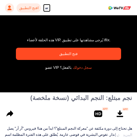
افتح التطبيق
ar
هذه الحلقة لأعضاء VIP. يُرجى مشاهدتها على تطبيق iflix.
فتح التطبيق
pay limit
سجل دخولك
عضو VIP بالفعل؟
رمز خاطئ: 70013083.-1-ec71cc88ac9f1d4bbd38a9d411b4cbcb
00:00:00
/
00:00:00
نجم مبتلع: النجم البدائي (نسخة ملخصة)
هل تحتاج إلى دورة مكثفة عن "معركة النجم المبتلع"؟ ابدأ من هنا! فيروس "آر آر" يصل
دون سابق إنذار. تغوص البشرية في فوضى عارمة. يُطلق على هذه الفترة المظلمة اسم
المزيد