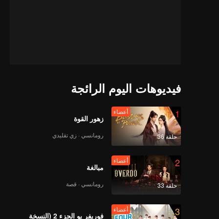
فيديوهات اليوم الرائجة
1
أعضاء
زهور القوة
رومانسي · زي تقليدي
حلقة 36
2
أعضاء
مبالغة
رومانسي · قصة
حلقة 33
3
أعضاء
فوريفر يو الجزء 2 (النسخة