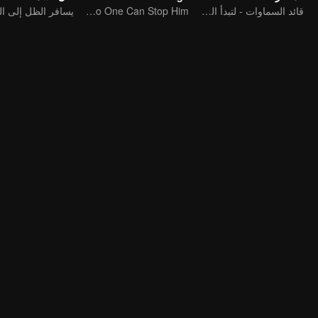
قائد السماوات - لتبدأ المعركة!
If a Mage Knows Kung Fu, No One Can Stop Him