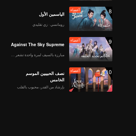
8
أعضاء
الياسمين الأول
رومانسي · زي تقليدي
حلقة 40
9
أعضاء
Against The Sky Supreme
مبارزة بالسيف لمرة واحدة تشعر بالحرية
534تم تجديد الحلقة
10
أعضاء
نصف الحبيبين الموسم
الخامس
بإرشاد من القدر، محبوب بالقلب