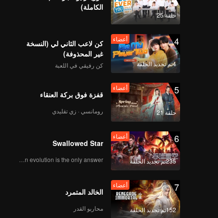
الكاملة)
حلقة 25
4
أعضاء
كن لاعب الثاني لي (النسخة
غير المحذوفة)
4تم تجديد الحلقة
كن رفيقي في اللعبة
5
أعضاء
قفزة فوق بركة العنقاء
رومانسي · زي تقليدي
حلقة 21
6
أعضاء
Swallowed Star
Human evolution is the only answer.
235تم تجديد الحلقة
7
أعضاء
الخالد المتمرد
محاربو القدر
152تم تجديد الحلقة