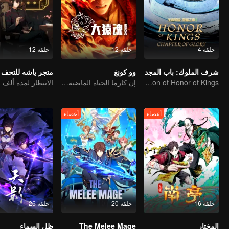
حلقة 4
حلقة 12
حلقة 12
شرف الملوك: باب المجد
وو كونغ
متجر ياشه للتحف
First Official Animation of Honor of Kings
إن كارما الحياة الماضية مقدر لها أن تحطم السماوات
أعضاء
أعضاء
حلقة 16
حلقة 20
حلقة 26
المختار
The Melee Mage
ظل السماء