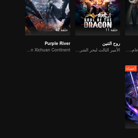
حلقة 11
حلقة 42
روح التنين
Purple River
الانتظار لمدة ألف عام، فقط للقاء مرة أخرى
الأمير الثالث لبحر الشرق يدعو نيزها الظل إلى موته
Three Heroes of Zichuan's adventure on Xichuan Continent
أعضاء