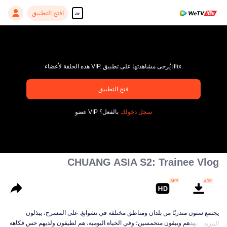
افتح التطبيق
ar
هذه الحلقة لأعضاء VIP. يُرجى مشاهدتها على تطبيق iflix.
فتح التطبيق
pay limit
سجل دخولك
عضو VIP بالفعل؟
رمز خاطئ: 70013083.-1-727859d621f22eab053931204a8de298
00:00:00
/
00:00:00
CHUANG ASIA S2: Trainee Vlog
يجتمع ستون متدربًا من بلدان ومناطق مختلفة في تشوانغ. على المسرح، يبذلون
قصارى جهدهم ويبقون متحمسين؛ وفي الحياة اليومية، هم لطيفون ولديهم حس فكاهة
المزيد