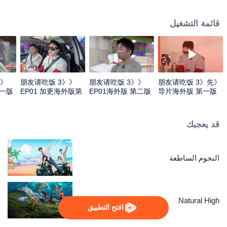
قائمة التشغيل
أعضاء
《朋友请吃饭 3》
《朋友请吃饭 3》
《朋友请吃饭 3》先
第一版
EP01 加更海外版第
EP01海外版 第二版
导片海外版 第一版
一版
قد يعجبك
النجوم الساطعة
Natural High
افتح التطبيق