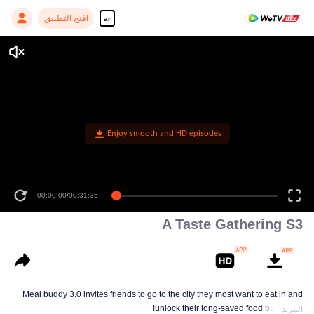
افتح التطبيق
ar
Enjoy smooth and HD episodes
00:00:00
/
00:31:35
A Taste Gathering S3
Meal buddy 3.0 invites friends to go to the city they most want to eat in and
unlock their long-saved food bucket list!
المزيد