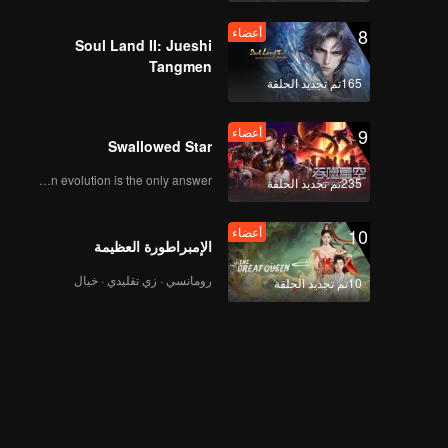
8
أعضاء
Soul Land II: Jueshi
Tangmen
165تم تجديد الحلقة
9
أعضاء
Swallowed Star
Human evolution is the only answer.
235تم تجديد الحلقة
10
أعضاء
الإمبراطورة العظيمة
رومانسي · زي تقليدي · خيال
10تم تجديد الحلقة