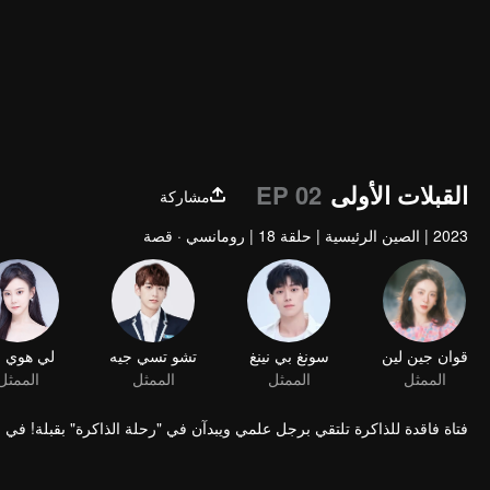
القبلات الأولى
EP 02
مشاركة
2023
|
الصين الرئيسية
|
حلقة 18
|
رومانسي · قصة
قوان جين لين
سونغ بي نينغ
تشو تسي جيه
الممثل
الممثل
الممثل
فتاة فاقدة للذاكرة تلتقي برجل علمي ويبدآن في "رحلة الذاكرة" بقبلة! في