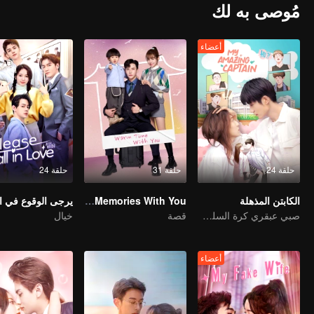
مُوصى به لك
أعضاء
حلقة 24
حلقة 31
حلقة 24
الكابتن المذهلة
My Memories With You
يرجى الوقوع في 
صبي عبقري كرة السلة تحول فجأة إلى فتاة ووجد حبها الحقيقي
قصة
خيال
أعضاء