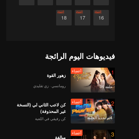
أعضاء
أعضاء
أعضاء
18
17
16
فيديوهات اليوم الرائجة
1
أعضاء
زهور القوة
رومانسي · زي تقليدي
حلقة 36
2
أعضاء
كن لاعب الثاني لي (النسخة
غير المحذوفة)
4تم تجديد الحلقة
كن رفيقي في اللعبة
3
أعضاء
مبالغة