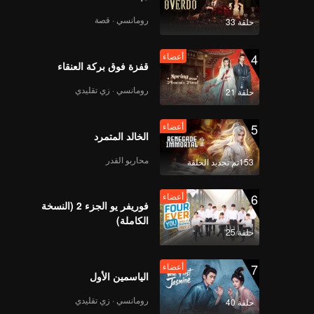
رومانسي · قصة
حلقة 33
4
أعضاء
قفزة فوق بركة العنقاء
رومانسي · زي تقليدي
حلقة 21
5
أعضاء
الخالد المتمرد
محاربو القدر
153تم تجديد الحلقة
6
أعضاء
فوريفر يو الجزء 2 (النسخة
الكاملة)
حلقة 25
7
أعضاء
الياسمين الأول
رومانسي · زي تقليدي
حلقة 40