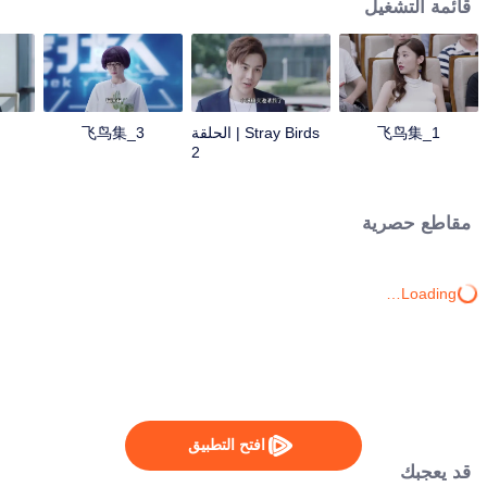
قائمة التشغيل
飞鸟集_1
Stray Birds | الحلقة
飞鸟集_3
2
مقاطع حصرية
Loading…
افتح التطبيق
قد يعجبك