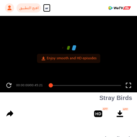
افتح التطبيق
ar
Enjoy smooth and HD episodes
00:00:00
/
00:45:21
Stray Birds