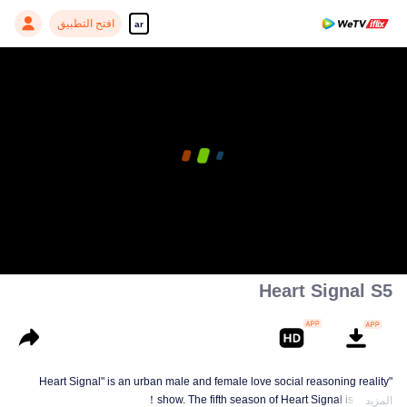
افتح التطبيق
ar
Heart Signal S5
"Heart Signal" is an urban male and female love social reasoning reality
show. The fifth season of Heart Signal is coming！
المزيد