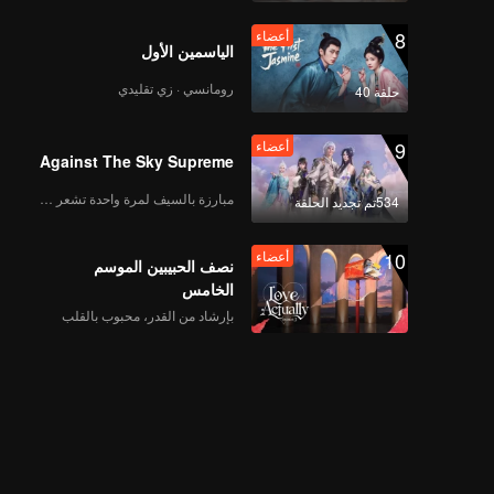
8
أعضاء
الياسمين الأول
رومانسي · زي تقليدي
حلقة 40
9
أعضاء
Against The Sky Supreme
مبارزة بالسيف لمرة واحدة تشعر بالحرية
534تم تجديد الحلقة
10
أعضاء
نصف الحبيبين الموسم
الخامس
بإرشاد من القدر، محبوب بالقلب