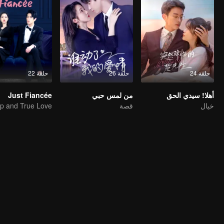
حلقة 24
حلقة 26
حلقة 22
أهلا! سيدي الحق
من لمس حبي
Just Fiancée
خيال
قصة