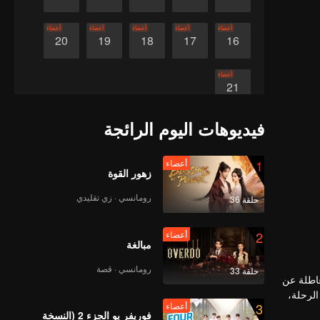
أعضاء
أعضاء
أعضاء
أعضاء
أعضاء
20
19
18
17
16
أعضاء
21
فيديوهات اليوم الرائجة
1
أعضاء
زهور القوة
رومانسي · زي تقليدي
حلقة 36
2
أعضاء
مبالغة
رومانسي · قصة
حلقة 33
عاطلة عن
الرحلة،
3
أعضاء
فوريفر يو الجزء 2 (النسخة