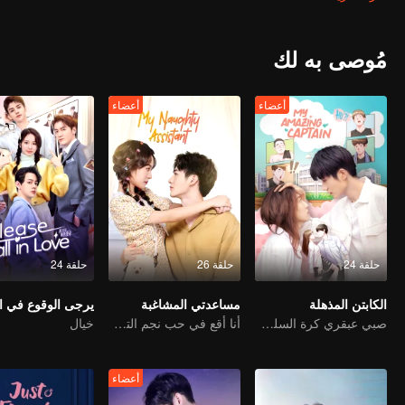
مُوصى به لك
أعضاء
أعضاء
حلقة 24
حلقة 26
حلقة 24
الكابتن المذهلة
مساعدتي المشاغبة
يرجى الوقوع في 
صبي عبقري كرة السلة تحول فجأة إلى فتاة ووجد حبها الحقيقي
أنا أقع في حب نجم الترفيه
خيال
أعضاء