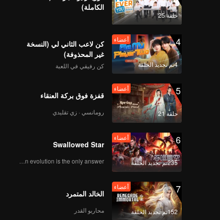
الكاملة)
حلقة 25
4
أعضاء
كن لاعب الثاني لي (النسخة
غير المحذوفة)
4تم تجديد الحلقة
كن رفيقي في اللعبة
5
أعضاء
قفزة فوق بركة العنقاء
رومانسي · زي تقليدي
حلقة 21
6
أعضاء
Swallowed Star
Human evolution is the only answer.
235تم تجديد الحلقة
7
أعضاء
الخالد المتمرد
محاربو القدر
152تم تجديد الحلقة