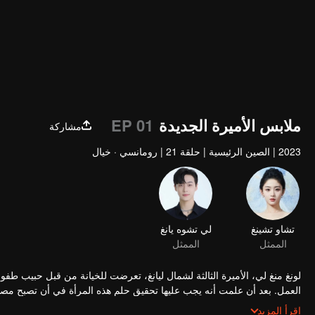
ملابس الأميرة الجديدة
EP 01
مشاركة
2023
|
الصين الرئيسية
|
حلقة 21
|
رومانسي · خيال
لونغ منغ لي، الأميرة الثالثة لشمال ليانغ، تعرضت للخيانة من قبل حبيب طفول
العمل. بعد أن علمت أنه يجب عليها تحقيق حلم هذه المرأة في أن تصبح مصممة أ
تنجذب حقًا إلى هذه المهنة، وتتحرر من آلام العلاقات السابقة. إنها تسير بش
اقرأ المزيد