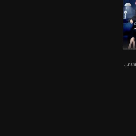
The Contract Lover - Fake Relationship and True Love