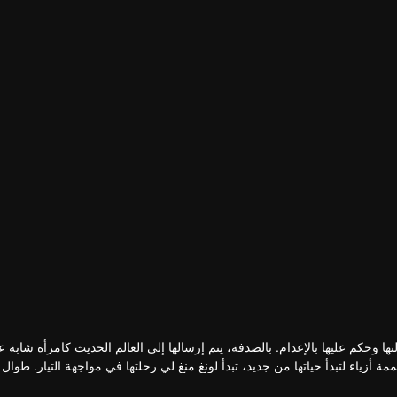
تها وحكم عليها بالإعدام. بالصدفة، يتم إرسالها إلى العالم الحديث كامرأة شابة 
زياء لتبدأ حياتها من جديد، تبدأ لونغ منغ لي رحلتها في مواجهة التيار. طوال 
جاعة جنبًا إلى جنب مع باي يوي الذي رافقها وحماها بصمت نحو بداية جديدة.