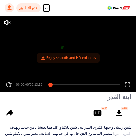
افتح التطبيق
ar
Enjoy smooth and HD episodes
00:00:00
/
00:13:12
ابنة القدر
شين زينيان وأختها الكبرى الشرعية، شين نانكياو، كلتاهما تعيشان من جديد. وبهدف
الهروب من المصير المأساوي الذي حل بها في حياتهما السابقة، تجبر شين نانكياو شين
المزيد