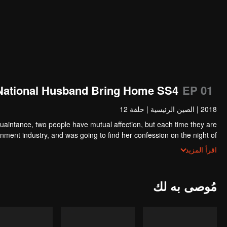
National Husband Bring Home SS4
EP 01
2018
|
الصين الرئيسية
|
حلقة 12
quaintance, two people have mutual affection, but each time they are
ainment industry, and was going to find her confession on the night of
 then released the news of marriage with Joan. In an attempt to
Joan’s birthday. Also failed due to misunderstanding.
اقرأ المزيد
 each other reunited and began to play the fake unmarried couple. The
tanding. It was not until Lu Yunian and the two men rehearsed each
other and rebuilt.
مُوصى به لك