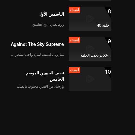
8
أعضاء
الياسمين الأول
رومانسي · زي تقليدي
حلقة 40
9
أعضاء
Against The Sky Supreme
مبارزة بالسيف لمرة واحدة تشعر بالحرية
534تم تجديد الحلقة
10
أعضاء
نصف الحبيبين الموسم
الخامس
بإرشاد من القدر، محبوب بالقلب