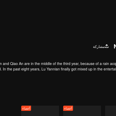
مشاركة
n and Qiao An are in the middle of the third year, because of a rain ac
. In the past eight years, Lu Yannian finally got mixed up in the entert
ive years later, Han Ruchu looked for Lu Jianian to play Xu Jiamu, and
tabilize the family business, the two people who once fell in love with
tionship between the two was frozen because of the previous misunders
أعضاء
أعضاء