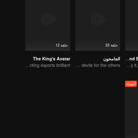
حلقة 35
حلقة 12
National Husband Bring Home SS2
الجامحون
The King's Avatar
Ten years of blood writing esports brilliant
The youth from clan of cultivators killed the devils for the others
Don't say it, but still love you
أعضاء