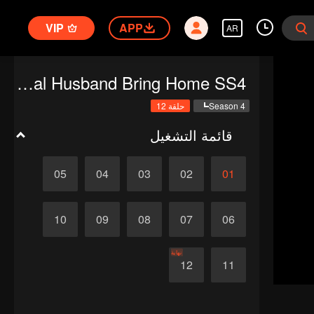
VIP
APP
AR
National Husband Bring Home SS4
Season 4
حلقة 12
قائمة التشغيل
05
04
03
02
01
10
09
08
07
06
نهاية
12
11