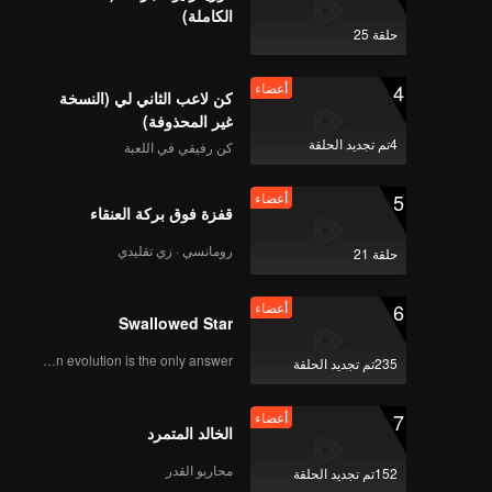
الكاملة)
حلقة 25
4
أعضاء
كن لاعب الثاني لي (النسخة
غير المحذوفة)
4تم تجديد الحلقة
كن رفيقي في اللعبة
5
أعضاء
قفزة فوق بركة العنقاء
رومانسي · زي تقليدي
حلقة 21
6
أعضاء
Swallowed Star
Human evolution is the only answer.
235تم تجديد الحلقة
7
أعضاء
الخالد المتمرد
محاربو القدر
152تم تجديد الحلقة