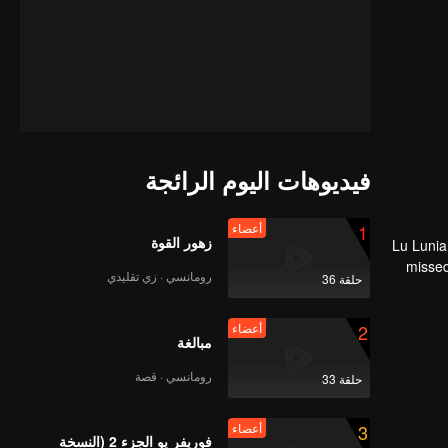
فيديوهات اليوم الرائجة
1
أعضاء
زهور القوة
Lu Lunia
missed
رومانسي · زي تقليدي
حلقة 36
F
s
rela
2
أعضاء
مبالغة
رومانسي · قصة
حلقة 33
3
أعضاء
فوريفر يو الجزء 2 (النسخة