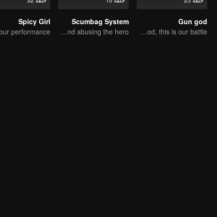
Spicy Girl
Scumbag System
Gun god
An ordinary youth crossing as a villain into the book and abusing the hero!
A shot to seal God, this is our battle!