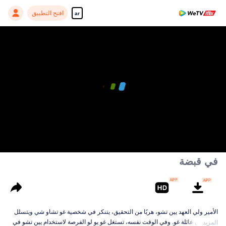
افتح التطبيق
ar
في قبضة
الأمير ولي العهد يين تشو، هربًا من التحقيق، يتنكر في شخصية غو تشاو شي ويتسلل
إلى منزل عائلة غو. وفي الوقت نفسه، تستغل غو يو لو الفرصة لاستخدام يين تشو في
المزيد