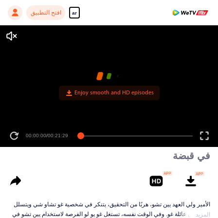
افتح التطبيق
ar
Enjoy smooth and HD episodes
00:00:00
/
00:21:29
في قبضة
الأمير ولي العهد يين تشو، هربًا من التحقيق، يتنكر في شخصية غو تشاو شي ويتسلل
إلى منزل عائلة غو. وفي الوقت نفسه، تستغل غو يو لو الفرصة لاستخدام يين تشو في
المزيد