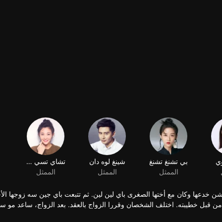
 خدعها وكان مع أختها الصغرى باي لين لين. ثم تتبعت باي جين سه زوجها ال
ه من قبل خطيبته. اختلف الشخصان وقررا الزواج بالعقد. بعد الزواج، ساعد مو س
ا، طورا أيضًا مشاعر صادقة مع بعضهما البعض.