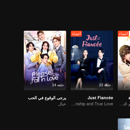
أعضاء
أعضاء
حلقة 22
حلقة 24
Just Fiancée
يرجى الوقوع في الحب
أنا أقع في حب نجم الترفيه
The Contract Lover - Fake Relationship and True Love
خيال