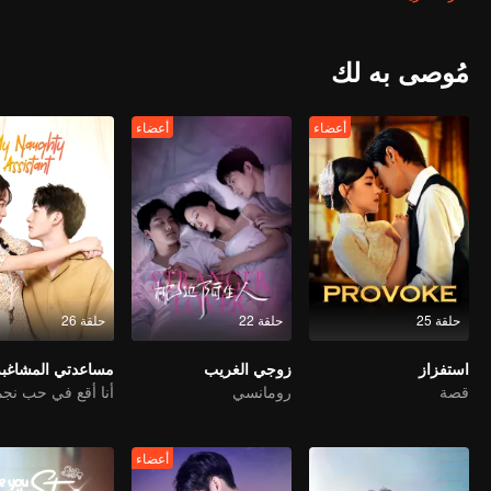
مُوصى به لك
أعضاء
أعضاء
حلقة 25
حلقة 22
حلقة 26
استفزاز
زوجي الغريب
مساعدتي المشاغبة
قصة
رومانسي
أعضاء