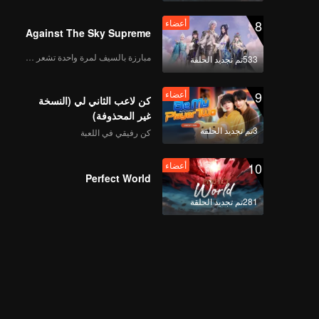
8
أعضاء
Against The Sky Supreme
مبارزة بالسيف لمرة واحدة تشعر بالحرية
533تم تجديد الحلقة
9
أعضاء
كن لاعب الثاني لي (النسخة
غير المحذوفة)
3تم تجديد الحلقة
كن رفيقي في اللعبة
10
أعضاء
Perfect World
281تم تجديد الحلقة