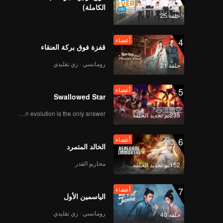
الكاملة)
حلقة 25
4
أعضاء
قفزة فوق بركة العنقاء
رومانسي · زي تقليدي
حلقة 21
5
أعضاء
Swallowed Star
Human evolution is the only answer.
235تم تجديد الحلقة
6
أعضاء
الخالد المتمرد
محاربو القدر
152تم تجديد الحلقة
7
أعضاء
الياسمين الأول
رومانسي · زي تقليدي
حلقة 40