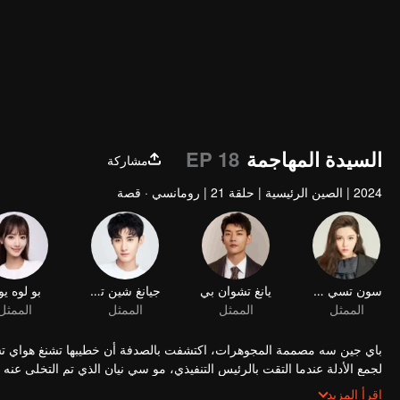
السيدة المهاجمة
EP 18
مشاركة
2024
|
الصين الرئيسية
|
حلقة 21
|
رومانسي · قصة
باي جين سه مصممة المجوهرات، اكتشفت بالصدفة أن خطيبها تشنغ هواي تشن
لجمع الأدلة عندما التقت بالرئيس التنفيذي، مو سي نيان الذي تم التخلى عن
باي جين سه في التخلص من خطيبها الخائن والعودة إلى عملها. خلال علاقتهم
اقرأ المزيد