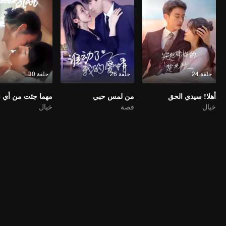
حلقة 24
حلقة 26
حلقة 30
أهلا! سيدي الحق
من لمس حبي
مهما جئت من أي 
خيال
قصة
خيال