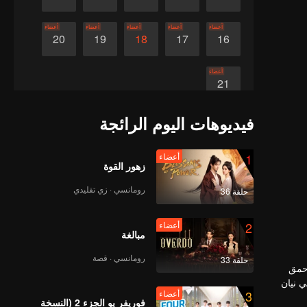
أعضاء
أعضاء
أعضاء
أعضاء
أعضاء
20
19
18
17
16
أعضاء
21
فيديوهات اليوم الرائجة
1
أعضاء
زهور القوة
رومانسي · زي تقليدي
حلقة 36
2
أعضاء
مبالغة
رومانسي · قصة
حلقة 33
أحمق
ي نيان
3
أعضاء
فوريفر يو الجزء 2 (النسخة