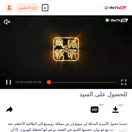
افتح التطبيق
ar
للحصول على السيد
عندما تتحول الأميرة المدللة لي سونغ إير من مملكة زويمينغ إلى الطاغية الأعظم، تجد
نفسها عالقة مع غو يوان، خصمها اللدود في القصة. ورغم أنها تُخطط للهروب، إلا أن
المزيد