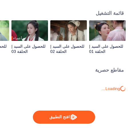
القدر كان له مُخطط آخر - فهو طريقها الوحيد للعودة. والآن، على هذه الأميرة الساحرة
أن تتغلب على الشيطان نفسه... دون أن تفقد قلبها في هذه العملية.
قائمة التشغيل
أعضاء
للحصول على السيد |
للحصول على السيد |
للحصول على السيد |
للحص
الحلقة 01
الحلقة 02
الحلقة 03
مقاطع حصرية
Loading…
افتح التطبيق