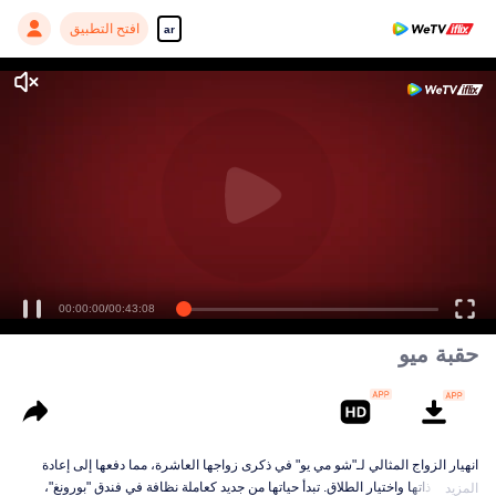
افتح التطبيق
ar
00:00:00
/
00:43:08
حقبة ميو
انهيار الزواج المثالي لـ"شو مي يو" في ذكرى زواجها العاشرة، مما دفعها إلى إعادة
اكتشاف ذاتها واختيار الطلاق. تبدأ حياتها من جديد كعاملة نظافة في فندق "بورونغ"،
المزيد