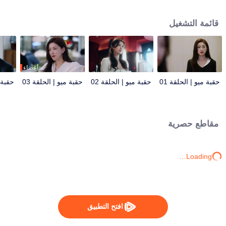
حيث تلتقي بـ"جي فنغ"، المدير العام الجديد للفندق ومعارفها السابقين. بينما يواجهون
تحديات العمل معًا، تتفتح مشاعر الحب، ويحولون فندق "بورونغ" إلى معلم صاعد في
قائمة التشغيل
المدينة.
أعضاء
حقبة ميو | الحلقة 01
حقبة ميو | الحلقة 02
حقبة ميو | الحلقة 03
حقبة م
مقاطع حصرية
Loading…
افتح التطبيق