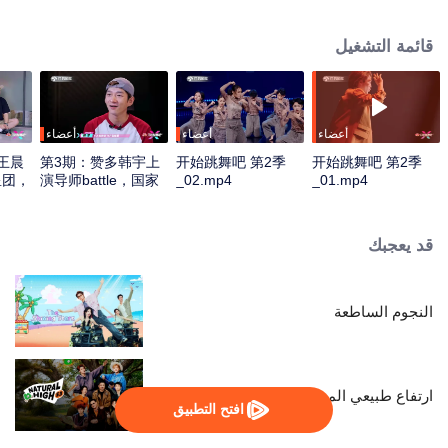
dancing, with the main dancer Santa and the super star group's special
guests: Ao Ziyi, Wang Chenyi, and Huang Yubo witnessing the growth of the
قائمة التشغيل
young dancers! Youth never ends, and dreams come true.
أعضاء
أعضاء
أعضاء
王晨
第3期：赞多韩宇上
开始跳舞吧 第2季
开始跳舞吧 第2季
星团，
演导师battle，国家
_02.mp4
_01.mp4
证街舞
队街舞少年世界级对
mp4
决即_03.mp4
قد يعجبك
النجوم الساطعة
ارتفاع طبيعي الموسم الثالث
افتح التطبيق