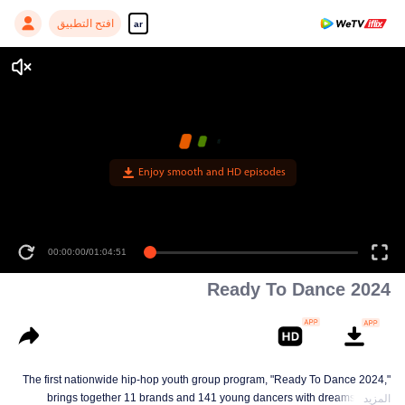
افتح التطبيق
ar
Enjoy smooth and HD episodes
00:00:00
/
01:04:51
Ready To Dance 2024
The first nationwide hip-hop youth group program, "Ready To Dance 2024,"
brings together 11 brands and 141 young dancers with dreams to start
المزيد