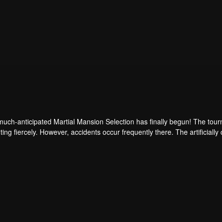
uch-anticipated Martial Mansion Selection has finally begun! The tour
hting fiercely. However, accidents occur frequently there. The artificiall
ongest people that ensue, all reveal the mysterious and huge assassina
able to cut through the tho