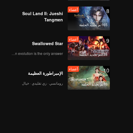
8
أعضاء
Soul Land II: Jueshi
Tangmen
165تم تجديد الحلقة
9
أعضاء
Swallowed Star
Human evolution is the only answer.
235تم تجديد الحلقة
10
أعضاء
الإمبراطورة العظيمة
رومانسي · زي تقليدي · خيال
10تم تجديد الحلقة