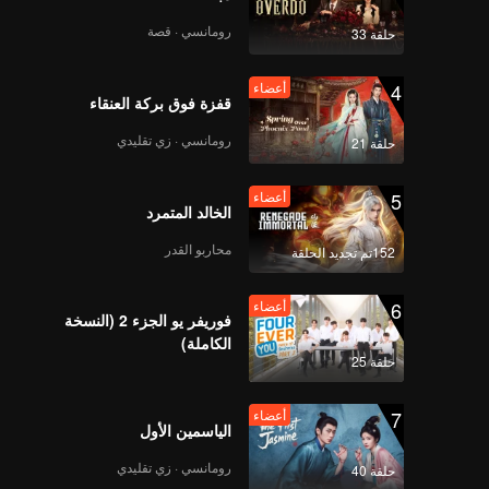
رومانسي · قصة
حلقة 33
4
أعضاء
قفزة فوق بركة العنقاء
رومانسي · زي تقليدي
حلقة 21
5
أعضاء
الخالد المتمرد
محاربو القدر
152تم تجديد الحلقة
6
أعضاء
فوريفر يو الجزء 2 (النسخة
الكاملة)
حلقة 25
7
أعضاء
الياسمين الأول
رومانسي · زي تقليدي
حلقة 40