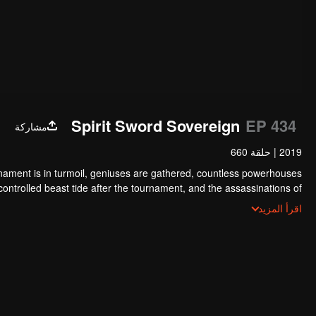
Spirit Sword Sovereign
EP 434
مشاركة
2019
|
حلقة 660
nament is in turmoil, geniuses are gathered, countless powerhouses
y controlled beast tide after the tournament, and the assassinations of
tion sect, the Heavenly Evolution Sect. Let's see how Chu Xingyun is
اقرأ المزيد
rns in this treacherous assassination and carry the world before one!