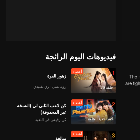
فيديوهات اليوم الرائجة
1
أعضاء
زهور القوة
The m
are fig
رومانسي · زي تقليدي
حلقة 36
the str
2
أعضاء
كن لاعب الثاني لي (النسخة
غير المحذوفة)
4تم تجديد الحلقة
كن رفيقي في اللعبة
3
أعضاء
مبالغة