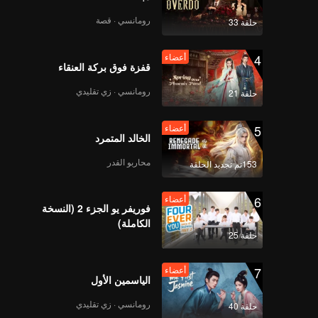
رومانسي · قصة
حلقة 33
4
أعضاء
قفزة فوق بركة العنقاء
رومانسي · زي تقليدي
حلقة 21
5
أعضاء
الخالد المتمرد
محاربو القدر
153تم تجديد الحلقة
6
أعضاء
فوريفر يو الجزء 2 (النسخة
الكاملة)
حلقة 25
7
أعضاء
الياسمين الأول
رومانسي · زي تقليدي
حلقة 40