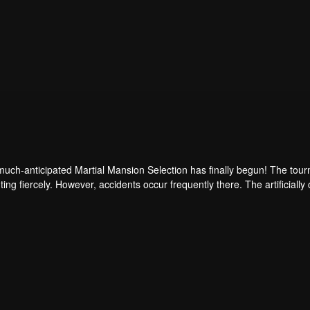
uch-anticipated Martial Mansion Selection has finally begun! The tour
hting fiercely. However, accidents occur frequently there. The artificiall
ongest people that ensue, all reveal the mysterious and huge assassina
able to cut through the tho