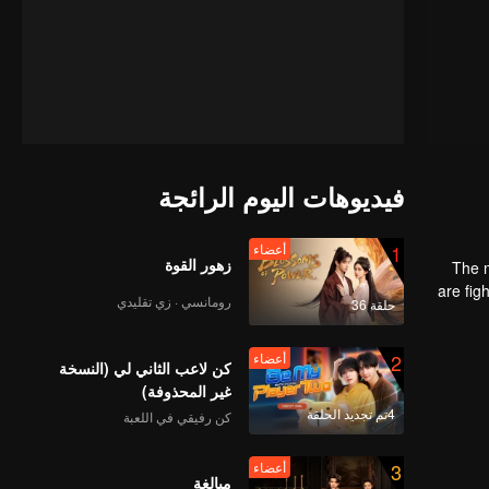
فيديوهات اليوم الرائجة
1
أعضاء
زهور القوة
The m
are fig
رومانسي · زي تقليدي
حلقة 36
the str
2
أعضاء
كن لاعب الثاني لي (النسخة
غير المحذوفة)
4تم تجديد الحلقة
كن رفيقي في اللعبة
3
أعضاء
مبالغة