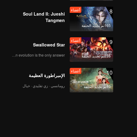
8
أعضاء
Soul Land II: Jueshi
Tangmen
165تم تجديد الحلقة
9
أعضاء
Swallowed Star
Human evolution is the only answer.
235تم تجديد الحلقة
10
أعضاء
الإمبراطورة العظيمة
رومانسي · زي تقليدي · خيال
10تم تجديد الحلقة