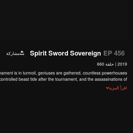
Spirit Sword Sovereign
EP 456
مشاركة
2019
|
حلقة 660
nament is in turmoil, geniuses are gathered, countless powerhouses
y controlled beast tide after the tournament, and the assassinations of
tion sect, the Heavenly Evolution Sect. Let's see how Chu Xingyun is
اقرأ المزيد
rns in this treacherous assassination and carry the world before one!