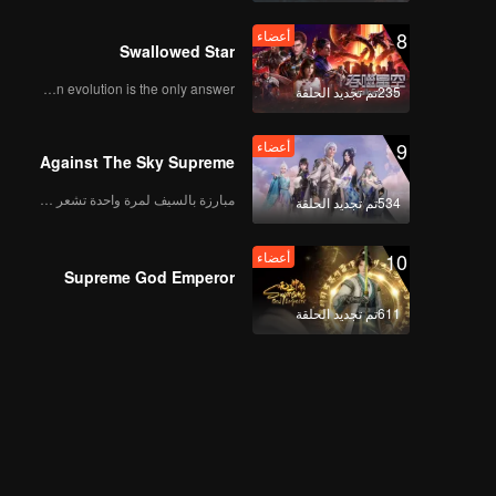
8
أعضاء
Swallowed Star
Human evolution is the only answer.
235تم تجديد الحلقة
9
أعضاء
Against The Sky Supreme
مبارزة بالسيف لمرة واحدة تشعر بالحرية
534تم تجديد الحلقة
10
أعضاء
Supreme God Emperor
611تم تجديد الحلقة