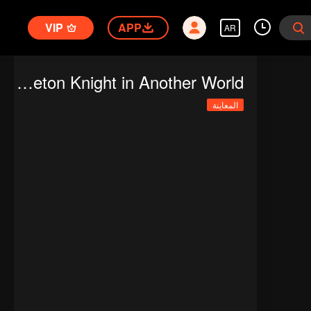
VIP
APP
AR
Skeleton Knight in Another World
المعاينة