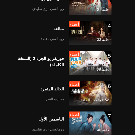
رومانسي · زي تقليدي
حلقة 21
4
أعضاء
مبالغة
رومانسي · قصة
حلقة 33
5
أعضاء
فوريفر يو الجزء 2 (النسخة
الكاملة)
حلقة 25
6
أعضاء
الخالد المتمرد
محاربو القدر
152تم تجديد الحلقة
7
أعضاء
الياسمين الأول
رومانسي · زي تقليدي
حلقة 40