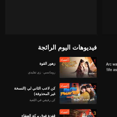
فيديوهات اليوم الرائجة
1
أعضاء
زهور القوة
Arc wa
life a
رومانسي · زي تقليدي
حلقة 36
2
أعضاء
كن لاعب الثاني لي (النسخة
غير المحذوفة)
4تم تجديد الحلقة
كن رفيقي في اللعبة
3
أعضاء
قفزة فوق بركة العنقاء