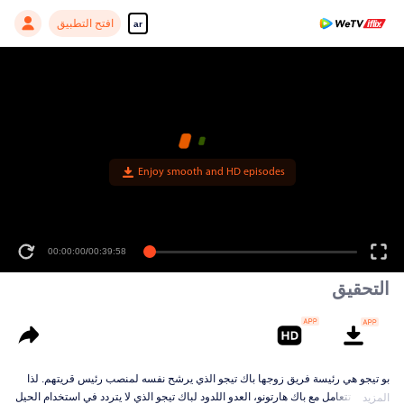
افتح التطبيق
ar
Enjoy smooth and HD episodes
00:00:00
/
00:39:58
التحقيق
بو تيجو هي رئيسة فريق زوجها باك تيجو الذي يرشح نفسه لمنصب رئيس قريتهم. لذا
عليها أن تتعامل مع باك هارتونو، العدو اللدود لباك تيجو الذي لا يتردد في استخدام الحيل
المزيد