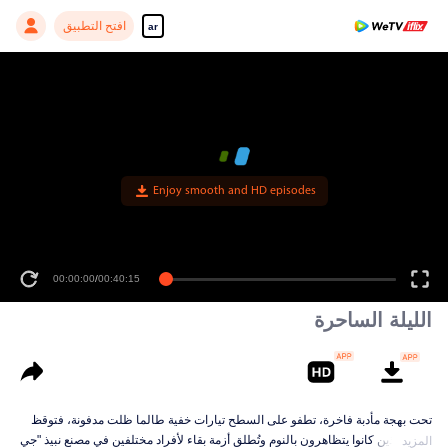
افتح التطبيق
ar
Enjoy smooth and HD episodes
00:00:00
/
00:40:15
الليلة الساحرة
تحت بهجة مأدبة فاخرة، تطفو على السطح تيارات خفية طالما ظلت مدفونة، فتوقظ
أولئك الذين كانوا يتظاهرون بالنوم وتُطلق أزمة بقاء لأفراد مختلفين في مصنع نبيذ "جي
المزيد