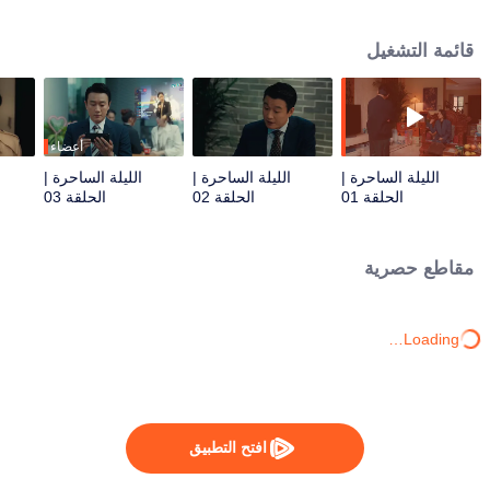
إس تي". مع تعرّض كل شيء للخطر، يجب اتخاذ كل خطوة بحذر شديد. سبعة شخصيات
رئيسية، كل منها متشابك بعمق في الأحداث المتكشفة، تؤدي أدوارًا مختلفة، تكشف عن
قائمة التشغيل
تعقيد الطبيعة البشرية وقسوة الواقع. من خلال قصصهم، يبرز موضوع مشترك: كيف
تبقى متفائلًا وتنجو في عالم مليء بعدم اليقين والخوف.
أعضاء
الليلة الساحرة |
الليلة الساحرة |
الليلة الساحرة |
الحلقة 01
الحلقة 02
الحلقة 03
مقاطع حصرية
Loading…
افتح التطبيق