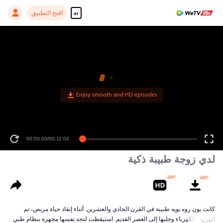
افتح التطبيق
ar
Enjoy smooth and HD episodes
00:00:00
/
00:11:04
لدي زوجة طبيبة ذكية
كانت يون روه يويه طبيبة في القرن الحادي والعشرين. أثناء إنقاذ حياة مريض، تم
صعقها بالكهرباء وجلبها إلى العصر القديم. استيقظت لتجد نفسها مجهزة بنظام طبي
المزيد