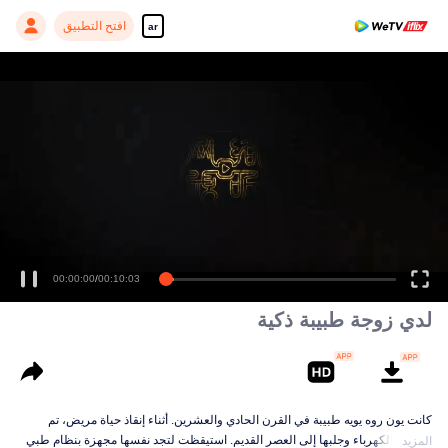
افتح التطبيق
ar
00:00:00
/
00:10:03
لدي زوجة طبيبة ذكية
كانت يون روه يويه طبيبة في القرن الحادي والعشرين. أثناء إنقاذ حياة مريض، تم
صعقها بالكهرباء وجلبها إلى العصر القديم. استيقظت لتجد نفسها مجهزة بنظام طبي
المزيد