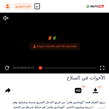
افتح التطبيق
ar
Enjoy smooth and HD episodes
00:00:00
/
00:35:25
الأخوات في السلاح
يروي الفيلم قصة "كوماندوز هامر" من فريق التدخل السريع بمدينة بينجيانغ، وهم
يكافحون الجريمة ويحمون الناس. "كوماندوز هامر" هم ضباط شرطة من النخبة
المزيد